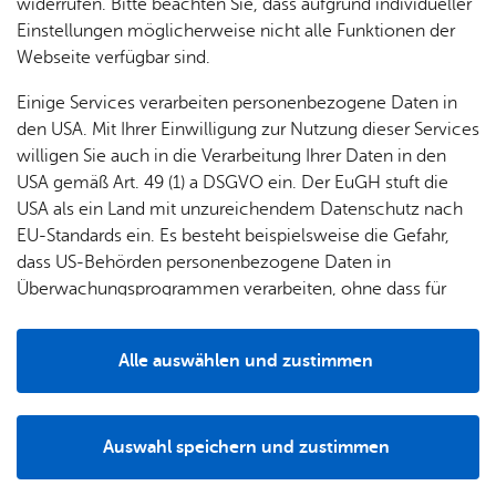
widerrufen. Bitte beachten Sie, dass aufgrund individueller
Einstellungen möglicherweise nicht alle Funktionen der
Webseite verfügbar sind.
Mehr­tä­gi­ge Ver­an­stal­tun­gen
Einige Services verarbeiten personenbezogene Daten in
Mitt­woch, 12. Au­gust 2026
, 09:15 Uhr
–
11:00 Uhr
, Fa­mi­li­en­treff
INSEL e. V.
den USA. Mit Ihrer Einwilligung zur Nutzung dieser Services
Fa­mi­li­en­treff Insel: Ba­by­café – wo klei­ne Hände
willigen Sie auch in die Verarbeitung Ihrer Daten in den
USA gemäß Art. 49 (1) a DSGVO ein. Der EuGH stuft die
spie­len und große Her­zen zur Ruhe kom­men
USA als ein Land mit unzureichendem Datenschutz nach
Kin­der & Fa­mi­lie
EU-Standards ein. Es besteht beispielsweise die Gefahr,
dass US-Behörden personenbezogene Daten in
Mitt­woch, 12. Au­gust 2026
, 09:30 Uhr
–
10:40 Uhr
, We­bers Back­
stu­be
Überwachungsprogrammen verarbeiten, ohne dass für
Back­stu­ben­füh­rung für Fa­mi­li­en mit Bre­
Europäerinnen und Europäer eine Klagemöglichkeit
TOP
besteht.
zeln ba­cken
Alle auswählen und zustimmen
Kin­der & Fa­mi­lie
,
Füh­run­gen & Tou­ren
,
Fe­ri­en­pro­gramm
,
Ge­nuss
Details
Mitt­woch, 12. Au­gust 2026
, 09:30 Uhr
–
11:30 Uhr
, Sankt-An­dre­as-
Auswahl speichern und zustimmen
Haus
Notwendig
Drittanbieter
Mit­ein­an­der. Für­ein­an­der.