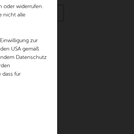
n oder widerrufen.
- Alle Zeit­räu­m
Erweiterte Suche
 nicht alle
Einwilligung zur
in den USA gemäß
 Mu­se­um
chendem Datenschutz
örden
dass für
ha­fen