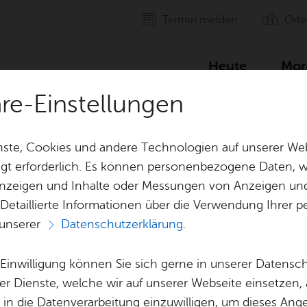
Ter­min mel­den
Orte
Heute
Mor
äre-Einstellungen
ste, Cookies und andere Technologien auf unserer Web
gt erforderlich. Es können personenbezogene Daten, wi
 Anzeigen und Inhalte oder Messungen von Anzeigen un
 Detaillierte Informationen über die Verwendung Ihre
 unserer
Datenschutzerklärung
.
Alle Ter­mi­ne
e Einwilligung können Sie sich gerne in unserer Datensc
er Dienste, welche wir auf unserer Webseite einsetzen,
, in die Datenverarbeitung einzuwilligen, um dieses Ang