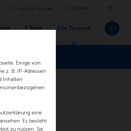
Leich­te Spra­che
Kon­takt
­gen
7 Tage
Alle Ter­mi­ne
seite. Einige von
e z. B. IP-Adressen
d Inhalten
r personenbezogenen
hutzerklärung eine
 ansehen. Es besteht
ebot zu nutzen. Sie