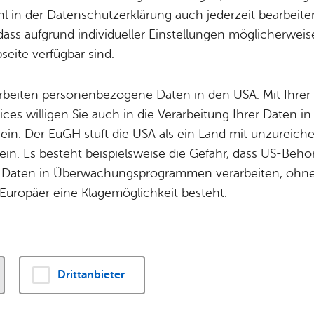
 in der Datenschutzerklärung auch jederzeit bearbeite
- Alle Zeit­räu­me -
dass aufgrund individueller Einstellungen möglicherweise
eite verfügbar sind.
Fil­ter lö­schen
Mehr­tä­gi­ge Ver­an­stal­tun­gen
arbeiten personenbezogene Daten in den USA. Mit Ihrer 
ices willigen Sie auch in die Verarbeitung Ihrer Daten 
 2026
, 11:00 Uhr
– Sonn­tag, 28. März 2027
,
12:00 Uhr
, Zep­pe­lin
 ein. Der EuGH stuft die USA als ein Land mit unzurei
füh­rung "Ge­fühl­te Wahr­hei­ten. Zep­pe­line und
in. Es besteht beispielsweise die Gefahr, dass US-Beh
­lis­mus"
Daten in Überwachungsprogrammen verarbeiten, ohne 
r­trä­ge
,
Füh­run­gen & Tou­ren
,
Er­in­ne­rungs­kul­tur
Europäer eine Klagemöglichkeit besteht.
st 2026
, 14:00 Uhr
–
15:30 Uhr
, Graf-Zep­pe­lin-Haus
ge Füh­rung im Graf-Zep­pe­lin-Haus
ren
Drittanbieter
ust 2026
, 10:00 Uhr
–
11:30 Uhr
, Tou­rist-In­for­ma­ti­on Fried­richs­