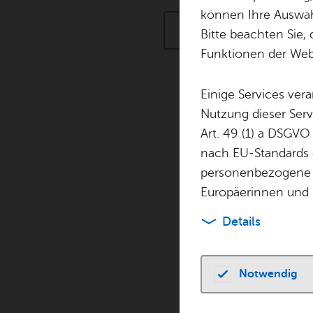
können Ihre Auswahl
Füh­run­gen & Tou­ren
Bitte beachten Sie, 
Funktionen der Webs
Einige Services ver
Nutzung dieser Serv
Sonn­tag, 05. Juli
Art. 49 (1) a DSGVO
Aus­stel­lungs­
nach EU-Standards e
Na­tio­nal­so­zia
personenbezogene 
Aus­stel­lun­gen & Vo
Europäerinnen und 
Details
Frei­tag, 07. Au­gu
Back­sta
TOP
Füh­run­gen & Tou­
Notwendig
Sams­tag, 08. Au­g