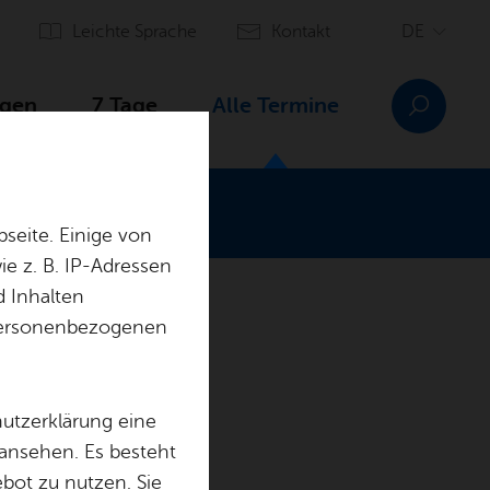
Leich­te Spra­che
Kon­takt
­gen
7 Tage
Alle Ter­mi­ne
seite. Einige von
e z. B. IP-Adressen
d Inhalten
r personenbezogenen
hutzerklärung eine
 ansehen. Es besteht
ebot zu nutzen. Sie