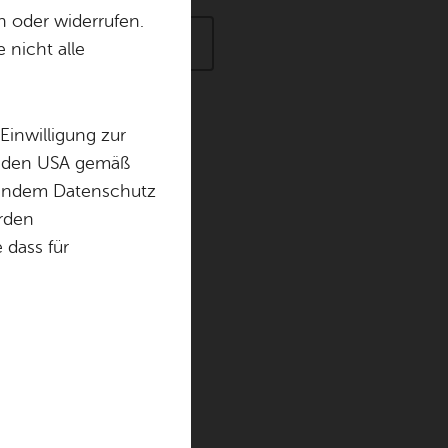
n oder widerrufen.
- Alle Zeit­räu­m
Erweiterte Suche
 nicht alle
Einwilligung zur
in den USA gemäß
ger See­moos
chendem Datenschutz
– Fe­ri­en­spaß
örden
dass für
a­fen