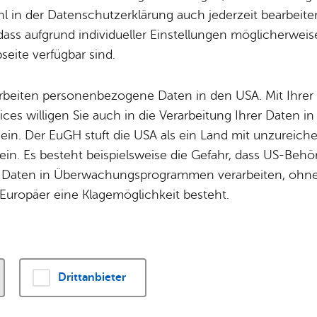
 in der Datenschutzerklärung auch jederzeit bearbeite
- Alle Zeit­räu­me -
dass aufgrund individueller Einstellungen möglicherweise
eite verfügbar sind.
Mehr­tä­gi­ge Ver­an­stal­tun­gen
arbeiten personenbezogene Daten in den USA. Mit Ihrer 
ices willigen Sie auch in die Verarbeitung Ihrer Daten 
ust 2026
– Frei­tag, 28. Au­gust 2026
, BDJK Fe­ri­en­welt – Zelt­la­
 ein. Der EuGH stuft die USA als ein Land mit unzurei
elt: Zelt­la­ger See­moos Pluto, Sa­turn und Ju­pi­ter 
in. Es besteht beispielsweise die Gefahr, dass US-Beh
Daten in Überwachungsprogrammen verarbeiten, ohne 
Kin­der & Fa­mi­lie
Europäer eine Klagemöglichkeit besteht.
ust 2026
, 09:00 Uhr
–
13:00 Uhr
, Ade­nau­er­platz
mer­markt
Drittanbieter
ust 2026
, 10:00 Uhr
–
11:30 Uhr
, Tou­rist-In­for­ma­ti­on Fried­richs­h
die Zep­pe­l­in­stadt