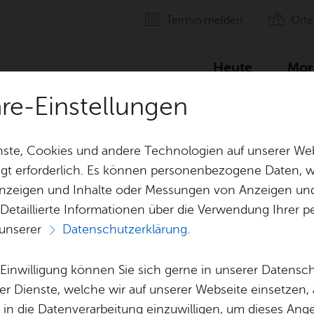
Ter­min mel­den
Orte
Heute
Mor
äre-Einstellungen
ste, Cookies und andere Technologien auf unserer Web
gt erforderlich. Es können personenbezogene Daten, wi
 Anzeigen und Inhalte oder Messungen von Anzeigen un
 Detaillierte Informationen über die Verwendung Ihre
 unserer
Datenschutzerklärung
.
Alle Ter­mi­ne
e Einwilligung können Sie sich gerne in unserer Datensc
er Dienste, welche wir auf unserer Webseite einsetzen,
, in die Datenverarbeitung einzuwilligen, um dieses Ang