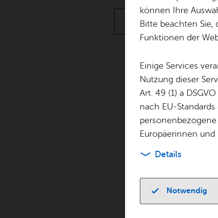
können Ihre Auswahl
- Alle Ka­te­go­ri­en -
Bitte beachten Sie, 
Funktionen der Webs
Einige Services ver
Nutzung dieser Serv
Sams­tag, 15. Au­g
Art. 49 (1) a DSGVO
BDKJ Fe­ri­en­w
nach EU-Standards e
am Bo­den­see
personenbezogene 
Fe­ri­en­pro­gramm
,
Europäerinnen und 
Sams­tag, 15. Au­g
Details
Schlem­
TOP
Märk­te
Notwendig
Sams­tag, 15. Au­g
Füh­rung durch 