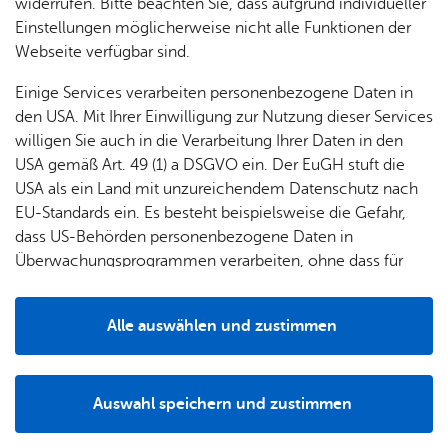
widerrufen. Bitte beachten Sie, dass aufgrund individueller
Einstellungen möglicherweise nicht alle Funktionen der
Unter dem Menüpunkt
Leichte Sprache
werden die
Webseite verfügbar sind.
Inhalte in vereinfachter Form dargestellt.
Einige Services verarbeiten personenbezogene Daten in
Stand der Ver­ein­bar­keit mit den An­for­de­run­gen
den USA. Mit Ihrer Einwilligung zur Nutzung dieser Services
Diese Website ist nur teilweise mit
§ 10 Absatz 1 L-BGG
willigen Sie auch in die Verarbeitung Ihrer Daten in den
vereinbar. Nicht barrierefreie Inhalte können sein:
USA gemäß Art. 49 (1) a DSGVO ein. Der EuGH stuft die
USA als ein Land mit unzureichendem Datenschutz nach
pdf-Da­tei­en:
EU-Standards ein. Es besteht beispielsweise die Gefahr,
pdf-Da­tei­en, die vor 23.07.2020 ein­ge­stellt wur­den,
dass US-Behörden personenbezogene Daten in
sind teil­wei­se nicht bar­rie­re­frei. Spä­ter ein­ge­stell­te
Überwachungsprogrammen verarbeiten, ohne dass für
pdf-Da­tei­en wer­den mög­lichst in bar­rie­re­frei­er Ver­si­
Europäerinnen und Europäer eine Klagemöglichkeit
on er­stellt oder schnellst­mög­lich durch eine sol­che
besteht.
er­setzt. Nicht bar­rie­re­freie pdf-Da­tei­en wer­den mög­
Alle auswählen und zustimmen
lichst durch einen ent­spre­chen­den html-Text glei­
Details
chen In­halts er­gänzt.
Un­ter­ti­tel von Vi­de­os und Li­vestreams:
Auswahl speichern und zustimmen
Notwendig
Drittanbieter
Vi­de­os/Li­vestreams wer­den zu­nächst au­to­ma­tisch