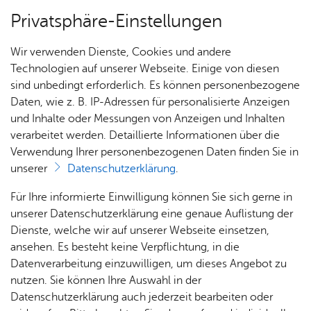
Privatsphäre-Einstellungen
Menü
Wir verwenden Dienste, Cookies und andere
Start­sei­te
Technologien auf unserer Webseite. Einige von diesen
sind unbedingt erforderlich. Es können personenbezogene
Daten, wie z. B. IP-Adressen für personalisierte Anzeigen
und Inhalte oder Messungen von Anzeigen und Inhalten
Heute
Bar­rie­re-Frei­heit in leich­ter Spra­che
Vor­le­sen
verarbeitet werden. Detaillierte Informationen über die
Verwendung Ihrer personenbezogenen Daten finden Sie in
Er­klä­rung zur Bar­rie­re­frei­heit
unserer
Datenschutzerklärung
.
Für Ihre informierte Einwilligung können Sie sich gerne in
Die Stadt Friedrichshafen ist bemüht, ihre Websites und
unserer Datenschutzerklärung eine genaue Auflistung der
mobilen Anwendungen in Einklang mit
§ 10 Absatz 1
Dienste, welche wir auf unserer Webseite einsetzen,
des Landes-Behindertengleichstellungsgesetzes (L-BGG)
ansehen. Es besteht keine Verpflichtung, in die
barrierefrei zugänglich zu machen. Diese Erklärung zur
Datenverarbeitung einzuwilligen, um dieses Angebot zu
Barrierefreiheit gilt für die aktuell im Internet erreichbare
nutzen. Sie können Ihre Auswahl in der
Version dieser Website
Datenschutzerklärung auch jederzeit bearbeiten oder
www.kalender.friedrichshafen.de
.