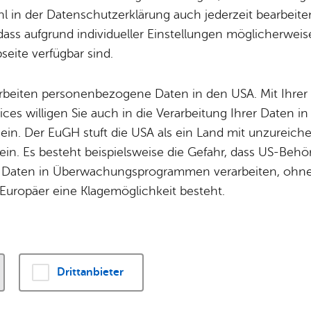
 in der Datenschutzerklärung auch jederzeit bearbeite
dass aufgrund individueller Einstellungen möglicherweise
eite verfügbar sind.
arbeiten personenbezogene Daten in den USA. Mit Ihrer 
ices willigen Sie auch in die Verarbeitung Ihrer Daten 
 ein. Der EuGH stuft die USA als ein Land mit unzurei
in. Es besteht beispielsweise die Gefahr, dass US-Beh
Frei­ge­län­de / Frei­trep­pe Ufer­stra­ße
F
P
TOP
Daten in Überwachungsprogrammen verarbeiten, ohne 
Europäer eine Klagemöglichkeit besteht.
Drittanbieter