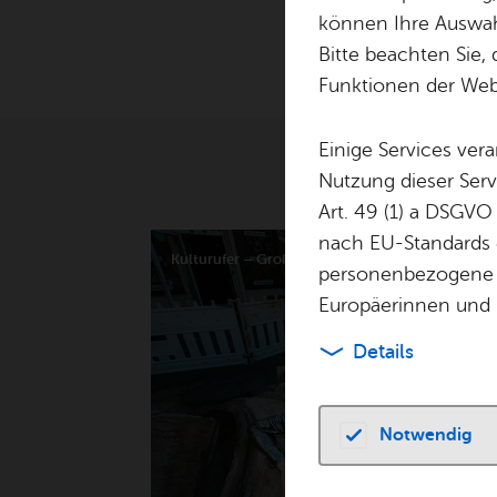
können Ihre Auswahl
Bitte beachten Sie, 
Funktionen der Webs
Einige Services ver
Nutzung dieser Serv
Art. 49 (1) a DSGVO
nach EU-Standards e
Kul­turu­fer – Gro­ßes Zelt
TO
personenbezogene 
Europäerinnen und 
Details
Notwendig