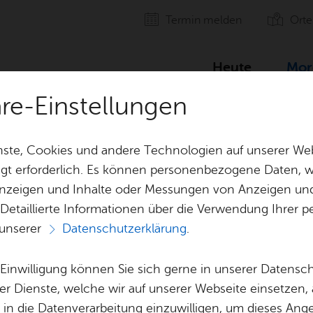
Ter­min mel­den
Orte
Heute
Mor
äre-Einstellungen
ste, Cookies und andere Technologien auf unserer Web
gt erforderlich. Es können personenbezogene Daten, wi
 Anzeigen und Inhalte oder Messungen von Anzeigen un
 Detaillierte Informationen über die Verwendung Ihre
 unserer
Datenschutzerklärung
.
Mor­gen
e Einwilligung können Sie sich gerne in unserer Datensc
er Dienste, welche wir auf unserer Webseite einsetzen,
, in die Datenverarbeitung einzuwilligen, um dieses Ang
Frei­tag, 07. Au­gust 2026