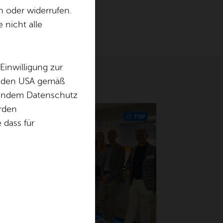
n oder widerrufen.
 nicht alle
Einwilligung zur
in den USA gemäß
chendem Datenschutz
örden
ried­richs­ha­fen – ver­schie­de­ne
TOP
dass für