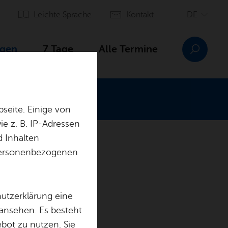
Leich­te Spra­che
Kon­takt
­gen
7 Tage
Alle Ter­mi­ne
seite. Einige von
e z. B. IP-Adressen
d Inhalten
r personenbezogenen
hutzerklärung eine
 ansehen. Es besteht
ebot zu nutzen. Sie