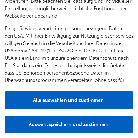
widerrufen. Bitte beachten Sie, dass aufgrund individueller
Fil­ter lö­schen
Mehr­tä­gi­ge Ver­an­stal­tun­gen
Einstellungen möglicherweise nicht alle Funktionen der
Webseite verfügbar sind.
Es wur­den keine Ver­an­stal­tun­gen ge­fun­den.
Einige Services verarbeiten personenbezogene Daten in
den USA. Mit Ihrer Einwilligung zur Nutzung dieser Services
willigen Sie auch in die Verarbeitung Ihrer Daten in den
USA gemäß Art. 49 (1) a DSGVO ein. Der EuGH stuft die
USA als ein Land mit unzureichendem Datenschutz nach
EU-Standards ein. Es besteht beispielsweise die Gefahr,
dass US-Behörden personenbezogene Daten in
Heute
7 Tage
Überwachungsprogrammen verarbeiten, ohne dass für
Europäerinnen und Europäer eine Klagemöglichkeit
besteht.
Alle auswählen und zustimmen
Details
Ihr Kon­takt zu uns
Auswahl speichern und zustimmen
Notwendig
Drittanbieter
Stadt Fried­richs­ha­fen