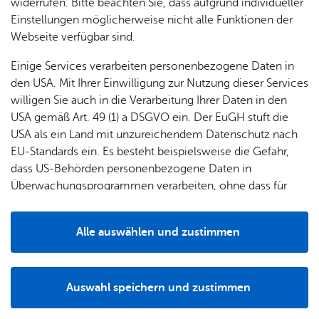
widerrufen. Bitte beachten Sie, dass aufgrund individueller
Einstellungen möglicherweise nicht alle Funktionen der
Webseite verfügbar sind.
Einige Services verarbeiten personenbezogene Daten in
den USA. Mit Ihrer Einwilligung zur Nutzung dieser Services
willigen Sie auch in die Verarbeitung Ihrer Daten in den
USA gemäß Art. 49 (1) a DSGVO ein. Der EuGH stuft die
USA als ein Land mit unzureichendem Datenschutz nach
EU-Standards ein. Es besteht beispielsweise die Gefahr,
dass US-Behörden personenbezogene Daten in
Überwachungsprogrammen verarbeiten, ohne dass für
01.08.2026, 13:00 Uhr – 09.08.2026, 18:00 Uhr
Europäerinnen und Europäer eine Klagemöglichkeit
Aktionswiese Kulturufer
besteht.
Alle auswählen und zustimmen
Details
Auswahl speichern und zustimmen
Notwendig
Drittanbieter
Cam­ping­platz Lago Mag­gio­re
TOP