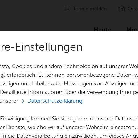
Ter­min mel­den
Orte
Heute
Mor
äre-Einstellungen
tur­haus Ca­ser­ne
ste, Cookies und andere Technologien auf unserer Web
gt erforderlich. Es können personenbezogene Daten, wi
 Anzeigen und Inhalte oder Messungen von Anzeigen un
 Detaillierte Informationen über die Verwendung Ihre
 unserer
Datenschutzerklärung
.
tungen Kulturha
e Einwilligung können Sie sich gerne in unserer Datensc
er Dienste, welche wir auf unserer Webseite einsetzen,
, in die Datenverarbeitung einzuwilligen, um dieses Ang
inden hier alle Veranstaltungen im Kulturhaus Ca