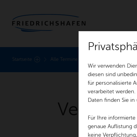
Privatsph
Heute
Start­sei­te
Alle Ter­mi­ne
Ver­an­stal­tun­gen Kul­
Wir verwenden Dien
diesen sind unbedin
für personalisierte
verarbeitet werden.
Daten finden Sie in
Veranstal
Für Ihre informiert
genaue Auflistung d
keine Verpflichtung
Sie f