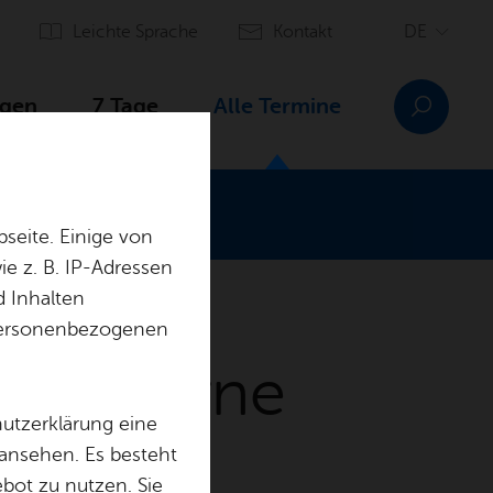
Leich­te Spra­che
Kon­takt
­gen
7 Tage
Alle Ter­mi­ne
seite. Einige von
e z. B. IP-Adressen
d Inhalten
r personenbezogenen
us Caserne
hutzerklärung eine
 ansehen. Es besteht
ebot zu nutzen. Sie
serne.