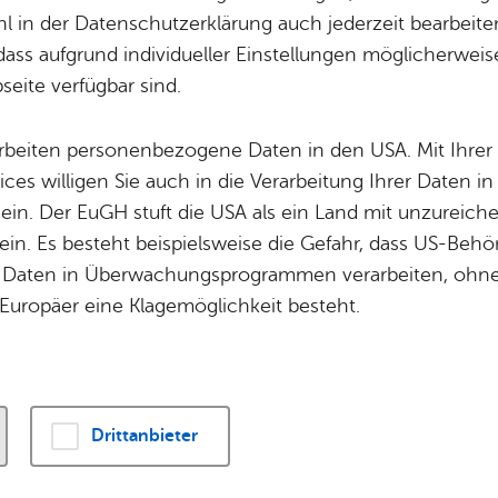
 in der Datenschutzerklärung auch jederzeit bearbeite
dass aufgrund individueller Einstellungen möglicherweise
eite verfügbar sind.
- Alle Zeit­räu­me -
arbeiten personenbezogene Daten in den USA. Mit Ihrer 
ices willigen Sie auch in die Verarbeitung Ihrer Daten 
 ein. Der EuGH stuft die USA als ein Land mit unzurei
Werk­statt im Kul­tur­haus Ca­ser­ne
W
P
in. Es besteht beispielsweise die Gefahr, dass US-Beh
Daten in Überwachungsprogrammen verarbeiten, ohne 
17.09.2026, 20:00 Uhr – 22:00 Uhr
Europäer eine Klagemöglichkeit besteht.
Jazz am Donnerstag: Michael
Finthammer Quartet
Drittanbieter
Kul­tur­raum Ca­si­no im Kul­tur­haus Ca­ser­ne
TOP