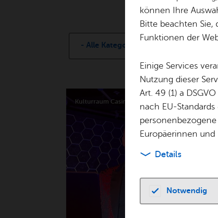
können Ihre Auswahl
Bitte beachten Sie, 
Funktionen der Webs
- Alle Ka­te­go­ri­en -
Einige Services ver
Nutzung dieser Serv
Art. 49 (1) a DSGVO
Kul­tur­raum Ca­si­no im Kul­tur­haus Ca­ser­ne
TO
nach EU-Standards e
personenbezogene 
Europäerinnen und 
Details
Notwendig