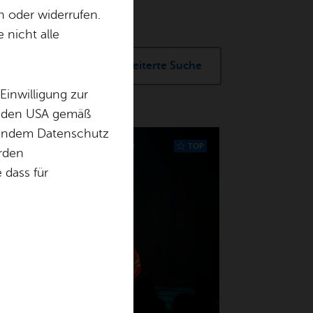
n oder widerrufen.
 nicht alle
Erweiterte Suche
Einwilligung zur
in den USA gemäß
chendem Datenschutz
erk­statt im Kul­tur­haus Ca­ser­ne
TOP
örden
dass für