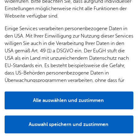
widerrufen. Bitte beachten Sie, dass aufgrund individueller
Einstellungen möglicherweise nicht alle Funktionen der
Webseite verfügbar sind.
Erweiterte Suche
Einige Services verarbeiten personenbezogene Daten in
den USA. Mit Ihrer Einwilligung zur Nutzung dieser Services
willigen Sie auch in die Verarbeitung Ihrer Daten in den
USA gemäß Art. 49 (1) a DSGVO ein. Der EuGH stuft die
Graf-Zep­pe­lin-Haus
TOP
USA als ein Land mit unzureichendem Datenschutz nach
EU-Standards ein. Es besteht beispielsweise die Gefahr,
dass US-Behörden personenbezogene Daten in
Überwachungsprogrammen verarbeiten, ohne dass für
Europäerinnen und Europäer eine Klagemöglichkeit
besteht.
Alle auswählen und zustimmen
Details
Auswahl speichern und zustimmen
Notwendig
Drittanbieter