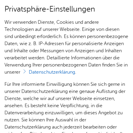
Privatsphäre-Einstellungen
Menü
Wir verwenden Dienste, Cookies und andere
Alle Ter­mi­ne
Technologien auf unserer Webseite. Einige von diesen
sind unbedingt erforderlich. Es können personenbezogene
Daten, wie z. B. IP-Adressen für personalisierte Anzeigen
und Inhalte oder Messungen von Anzeigen und Inhalten
Veranstaltungen im Graf-
Heute
verarbeitet werden. Detaillierte Informationen über die
Zeppelin-Haus
Verwendung Ihrer personenbezogenen Daten finden Sie in
unserer
Datenschutzerklärung
.
Sie finden hier alle Veranstaltungen im Graf-
Für Ihre informierte Einwilligung können Sie sich gerne in
unserer Datenschutzerklärung eine genaue Auflistung der
Zeppelin-Haus.
Zur Listenansicht aller Termine
Dienste, welche wir auf unserer Webseite einsetzen,
ansehen. Es besteht keine Verpflichtung, in die
Datenverarbeitung einzuwilligen, um dieses Angebot zu
nutzen. Sie können Ihre Auswahl in der
Datenschutzerklärung auch jederzeit bearbeiten oder