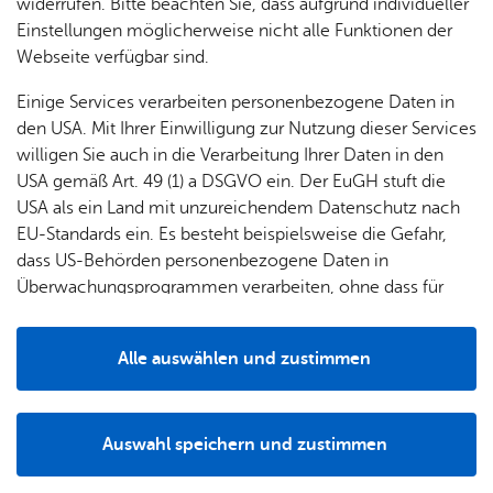
widerrufen. Bitte beachten Sie, dass aufgrund individueller
Einrichtungen und Institutionen vermitteln Spaß
Einstellungen möglicherweise nicht alle Funktionen der
und Können.
Webseite verfügbar sind.
Einige Services verarbeiten personenbezogene Daten in
den USA. Mit Ihrer Einwilligung zur Nutzung dieser Services
willigen Sie auch in die Verarbeitung Ihrer Daten in den
Alle Informationen
zu den einzelnen Angeboten des
USA gemäß Art. 49 (1) a DSGVO ein. Der EuGH stuft die
aktuellen Ferienprogramms finden Sie
in der
USA als ein Land mit unzureichendem Datenschutz nach
folgenden Online-Übersicht
, sowie in der
EU-Standards ein. Es besteht beispielsweise die Gefahr,
Druckausgabe des Ferienhefts 2026
.
dass US-Behörden personenbezogene Daten in
Überwachungsprogrammen verarbeiten, ohne dass für
Europäerinnen und Europäer eine Klagemöglichkeit
besteht.
Alle auswählen und zustimmen
Details
Auswahl speichern und zustimmen
Di­rekt zu:
Notwendig
Drittanbieter