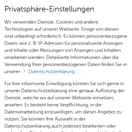
Privatsphäre-Einstellungen
Menü
Wir verwenden Dienste, Cookies und andere
Alle Ter­mi­ne
Technologien auf unserer Webseite. Einige von diesen
sind unbedingt erforderlich. Es können personenbezogene
Daten, wie z. B. IP-Adressen für personalisierte Anzeigen
und Inhalte oder Messungen von Anzeigen und Inhalten
Heute
Ter­min spei­chern
Ver­an­stal­tung dru­cken
verarbeitet werden. Detaillierte Informationen über die
Vor­le­sen
Verwendung Ihrer personenbezogenen Daten finden Sie in
unserer
Datenschutzerklärung
.
Ka­te­go­rie:
Füh­run­gen & Tou­ren
Für Ihre informierte Einwilligung können Sie sich gerne in
Werft­be­sich­ti­gung im Zep­pe­
unserer Datenschutzerklärung eine genaue Auflistung der
lin-Han­gar
Dienste, welche wir auf unserer Webseite einsetzen,
ansehen. Es besteht keine Verpflichtung, in die
Datenverarbeitung einzuwilligen, um dieses Angebot zu
Diens­tag, 20. Ok­to­ber 2026
nutzen. Sie können Ihre Auswahl in der
Datenschutzerklärung auch jederzeit bearbeiten oder