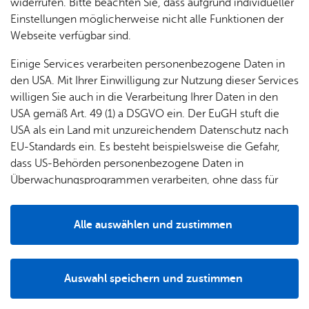
widerrufen. Bitte beachten Sie, dass aufgrund individueller
Einstellungen möglicherweise nicht alle Funktionen der
Webseite verfügbar sind.
Einige Services verarbeiten personenbezogene Daten in
den USA. Mit Ihrer Einwilligung zur Nutzung dieser Services
willigen Sie auch in die Verarbeitung Ihrer Daten in den
USA gemäß Art. 49 (1) a DSGVO ein. Der EuGH stuft die
USA als ein Land mit unzureichendem Datenschutz nach
EU-Standards ein. Es besteht beispielsweise die Gefahr,
dass US-Behörden personenbezogene Daten in
Überwachungsprogrammen verarbeiten, ohne dass für
Entdecken Sie den Zeppelin Hangar ganz individuell – ob
Europäerinnen und Europäer eine Klagemöglichkeit
als Einzelperson, Paar oder Familie. Bei Ihrer Besichtigung
besteht.
erhalten Sie exklusive Einblicke hinter die Kulissen und
Alle auswählen und zustimmen
erleben Luftschifftechnik dort, wo sie entsteht. Aus
Details
nächster Nähe, verständlich erklärt und überraschend
spannend: So wird die Faszination Zeppelin NT auch für
Auswahl speichern und zustimmen
technikbegeisterte Kinder greifbar.
Notwendig
Drittanbieter