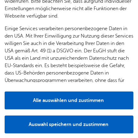
widerrufen. Bitte beachten Sie, dass aufgrund individueller
Einstellungen möglicherweise nicht alle Funktionen der
Webseite verfügbar sind.
Einige Services verarbeiten personenbezogene Daten in
den USA. Mit Ihrer Einwilligung zur Nutzung dieser Services
willigen Sie auch in die Verarbeitung Ihrer Daten in den
USA gemäß Art. 49 (1) a DSGVO ein. Der EuGH stuft die
USA als ein Land mit unzureichendem Datenschutz nach
EU-Standards ein. Es besteht beispielsweise die Gefahr,
dass US-Behörden personenbezogene Daten in
Überwachungsprogrammen verarbeiten, ohne dass für
Europäerinnen und Europäer eine Klagemöglichkeit
Entdecken Sie den Zeppelin Hangar ganz individuell – ob
besteht.
als Einzelperson, Paar oder Familie. Bei Ihrer Besichtigung
Alle auswählen und zustimmen
Details
erhalten Sie exklusive Einblicke hinter die Kulissen und
erleben Luftschifftechnik dort, wo sie entsteht. Aus
nächster Nähe, verständlich erklärt und überraschend
Auswahl speichern und zustimmen
spannend: So wird die Faszination Zeppelin NT auch für
Notwendig
Drittanbieter
technikbegeisterte Kinder greifbar.