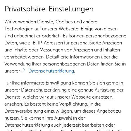
Privatsphäre-Einstellungen
Menü
Wir verwenden Dienste, Cookies und andere
Alle Ter­mi­ne
Technologien auf unserer Webseite. Einige von diesen
sind unbedingt erforderlich. Es können personenbezogene
Daten, wie z. B. IP-Adressen für personalisierte Anzeigen
und Inhalte oder Messungen von Anzeigen und Inhalten
Heute
Ter­min spei­chern
Ver­an­stal­tung dru­cken
verarbeitet werden. Detaillierte Informationen über die
Vor­le­sen
Verwendung Ihrer personenbezogenen Daten finden Sie in
unserer
Datenschutzerklärung
.
Ka­te­go­rie:
Füh­run­gen & Tou­ren
Für Ihre informierte Einwilligung können Sie sich gerne in
Werft­be­sich­ti­gung im Zep­pe­
unserer Datenschutzerklärung eine genaue Auflistung der
lin-Han­gar
Dienste, welche wir auf unserer Webseite einsetzen,
ansehen. Es besteht keine Verpflichtung, in die
Datenverarbeitung einzuwilligen, um dieses Angebot zu
Diens­tag, 06. Ok­to­ber 2026
, 14:00 Uhr
–
14:45
nutzen. Sie können Ihre Auswahl in der
Uhr
Datenschutzerklärung auch jederzeit bearbeiten oder