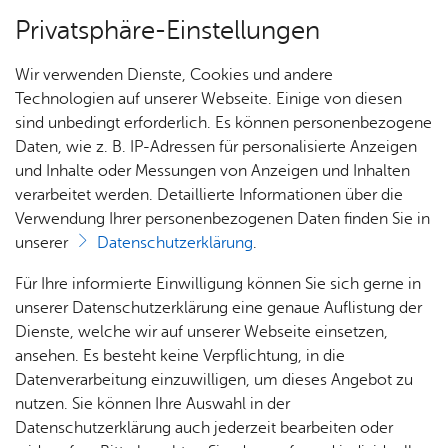
Privatsphäre-Einstellungen
Menü
Wir verwenden Dienste, Cookies und andere
Alle Ter­mi­ne
Technologien auf unserer Webseite. Einige von diesen
sind unbedingt erforderlich. Es können personenbezogene
Daten, wie z. B. IP-Adressen für personalisierte Anzeigen
und Inhalte oder Messungen von Anzeigen und Inhalten
Heute
Ter­min spei­chern
Ver­an­stal­tung dru­cken
verarbeitet werden. Detaillierte Informationen über die
Vor­le­sen
Verwendung Ihrer personenbezogenen Daten finden Sie in
unserer
Datenschutzerklärung
.
Ka­te­go­rie:
Aus­stel­lun­gen & Vor­trä­ge
,
Füh­run­gen &
Für Ihre informierte Einwilligung können Sie sich gerne in
Tou­ren
unserer Datenschutzerklärung eine genaue Auflistung der
Tech­nik und Kunst im Über­
Dienste, welche wir auf unserer Webseite einsetzen,
blick - Füh­rung
ansehen. Es besteht keine Verpflichtung, in die
Datenverarbeitung einzuwilligen, um dieses Angebot zu
nutzen. Sie können Ihre Auswahl in der
Sonn­tag, 09. Au­gust 2026
, 14:00 Uhr
–
15:00 Uhr
Datenschutzerklärung auch jederzeit bearbeiten oder