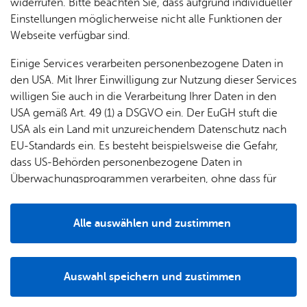
widerrufen. Bitte beachten Sie, dass aufgrund individueller
Einstellungen möglicherweise nicht alle Funktionen der
Webseite verfügbar sind.
Einige Services verarbeiten personenbezogene Daten in
den USA. Mit Ihrer Einwilligung zur Nutzung dieser Services
willigen Sie auch in die Verarbeitung Ihrer Daten in den
USA gemäß Art. 49 (1) a DSGVO ein. Der EuGH stuft die
USA als ein Land mit unzureichendem Datenschutz nach
EU-Standards ein. Es besteht beispielsweise die Gefahr,
dass US-Behörden personenbezogene Daten in
Überwachungsprogrammen verarbeiten, ohne dass für
Europäerinnen und Europäer eine Klagemöglichkeit
besteht.
Kunst trifft Technik am Ufer des Bodensees: In dieser
Alle auswählen und zustimmen
Führung lernen Teilnehmer*innen das Zeppelin Museum
Details
als Zwei-Sparten-Haus kennen. Im bauhausgetreuen
Hafenbahnhof vereint das Museum die weltweit größte
Auswahl speichern und zustimmen
Sammlung zur Geschichte der Luftschifffahrt mit einer
Notwendig
Drittanbieter
Kunstsammlung, die die großen Meister aus