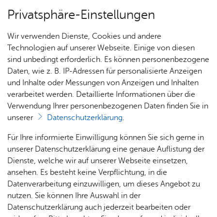
Privatsphäre-Einstellungen
Menü
Wir verwenden Dienste, Cookies und andere
Alle Ter­mi­ne
Technologien auf unserer Webseite. Einige von diesen
sind unbedingt erforderlich. Es können personenbezogene
Daten, wie z. B. IP-Adressen für personalisierte Anzeigen
und Inhalte oder Messungen von Anzeigen und Inhalten
Heute
Ter­min spei­chern
Ver­an­stal­tung dru­cken
verarbeitet werden. Detaillierte Informationen über die
Vor­le­sen
Verwendung Ihrer personenbezogenen Daten finden Sie in
unserer
Datenschutzerklärung
.
Ka­te­go­rie:
Bür­ger & Po­li­tik
,
Sit­zun­gen
Für Ihre informierte Einwilligung können Sie sich gerne in
Ort­schafts­rat Ra­de­rach
unserer Datenschutzerklärung eine genaue Auflistung der
Dienste, welche wir auf unserer Webseite einsetzen,
ansehen. Es besteht keine Verpflichtung, in die
Mitt­woch, 10. März 2027
, 19:00 Uhr
Datenverarbeitung einzuwilligen, um dieses Angebot zu
nutzen. Sie können Ihre Auswahl in der
Datenschutzerklärung auch jederzeit bearbeiten oder
Sitzung:
2027 / ORR / 003