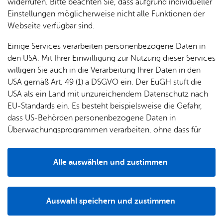
widerrufen. Bitte beachten Sie, dass aufgrund individueller
Gremium:
Ortschaftsrat Raderach
Einstellungen möglicherweise nicht alle Funktionen der
Ort:
Dorfgemeinschaftshaus Raderach
Webseite verfügbar sind.
Weitere Informationen und alle Vorlagen zu den aktuellen
Einige Services verarbeiten personenbezogene Daten in
öffentlichen Sitzungen sind im Internet unter
den USA. Mit Ihrer Einwilligung zur Nutzung dieser Services
www.friedrichshafen-sitzungsdienst.komm.one/bi/
zu
willigen Sie auch in die Verarbeitung Ihrer Daten in den
finden.
USA gemäß Art. 49 (1) a DSGVO ein. Der EuGH stuft die
USA als ein Land mit unzureichendem Datenschutz nach
EU-Standards ein. Es besteht beispielsweise die Gefahr,
Auf dem Laufenden bleiben:
Abonnieren
Sie
dass US-Behörden personenbezogene Daten in
einfach unsere News und Sie werden automatisch
Überwachungsprogrammen verarbeiten, ohne dass für
benachrichtigt.
Europäerinnen und Europäer eine Klagemöglichkeit
besteht.
Alle auswählen und zustimmen
Details
Zu­rück zur Über­sicht
Auswahl speichern und zustimmen
Notwendig
Drittanbieter