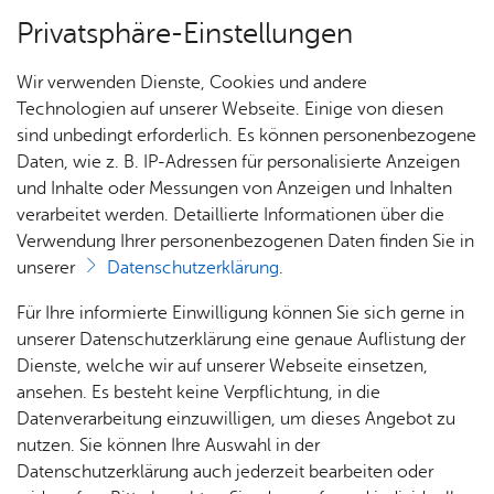
Privatsphäre-Einstellungen
Menü
Wir verwenden Dienste, Cookies und andere
7 Tage
Technologien auf unserer Webseite. Einige von diesen
sind unbedingt erforderlich. Es können personenbezogene
Daten, wie z. B. IP-Adressen für personalisierte Anzeigen
und Inhalte oder Messungen von Anzeigen und Inhalten
Heute
Ter­min spei­chern
Ver­an­stal­tung dru­cken
verarbeitet werden. Detaillierte Informationen über die
Vor­le­sen
Verwendung Ihrer personenbezogenen Daten finden Sie in
unserer
Datenschutzerklärung
.
Ka­te­go­rie:
Aus­stel­lun­gen & Vor­trä­ge
Für Ihre informierte Einwilligung können Sie sich gerne in
Kunst­ver­ein Fried­richs­ha­fen:
unserer Datenschutzerklärung eine genaue Auflistung der
TRIG­GER WARNING Alina
Dienste, welche wir auf unserer Webseite einsetzen,
ansehen. Es besteht keine Verpflichtung, in die
Kleyt­man
Datenverarbeitung einzuwilligen, um dieses Angebot zu
nutzen. Sie können Ihre Auswahl in der
Datenschutzerklärung auch jederzeit bearbeiten oder
Frei­tag, 03. Juli 2026
–
Sonn­tag, 30. Au­gust 2026