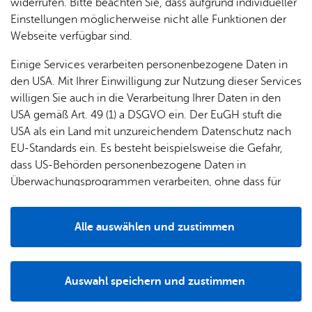
widerrufen. Bitte beachten Sie, dass aufgrund individueller
Einstellungen möglicherweise nicht alle Funktionen der
Webseite verfügbar sind.
Einige Services verarbeiten personenbezogene Daten in
den USA. Mit Ihrer Einwilligung zur Nutzung dieser Services
willigen Sie auch in die Verarbeitung Ihrer Daten in den
USA gemäß Art. 49 (1) a DSGVO ein. Der EuGH stuft die
USA als ein Land mit unzureichendem Datenschutz nach
EU-Standards ein. Es besteht beispielsweise die Gefahr,
dass US-Behörden personenbezogene Daten in
Überwachungsprogrammen verarbeiten, ohne dass für
Europäerinnen und Europäer eine Klagemöglichkeit
besteht.
Alina Kleyt­man: Close Your Eyes and Open Your Mouth, 2026 (Foto: Cour­te­sy
Alle auswählen und zustimmen
of Gunia Nowik Gal­le­ry)
Details
Einzelausstellung der ukrainischen Künstlerin Alina
Kleytman
Auswahl speichern und zustimmen
In neuen skulpturalen Installationen und Videoarbeiten
Notwendig
Drittanbieter
setzt sich Kleytman mit Gewalt, Krieg, Trauma und den