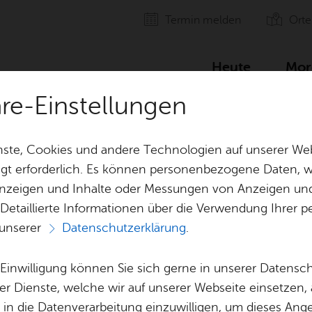
Ter­min mel­den
Orte
Heute
Mor
äre-Einstellungen
s­ha­fen
ste, Cookies und andere Technologien auf unserer Web
gt erforderlich. Es können personenbezogene Daten, wi
 Anzeigen und Inhalte oder Messungen von Anzeigen un
 Detaillierte Informationen über die Verwendung Ihre
 unserer
Datenschutzerklärung
.
ver­ein Fried­richs
e Einwilligung können Sie sich gerne in unserer Datensc
er Dienste, welche wir auf unserer Webseite einsetzen,
, in die Datenverarbeitung einzuwilligen, um dieses Ang
Alle Ver­an­stal­tun­gen die­ses Ver­an­stal­ters