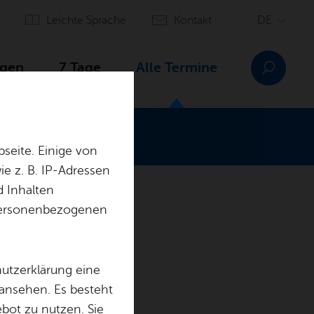
Leich­te Spra­che
Kon­takt
­gen
7 Tage
Alle Ter­mi­ne
seite. Einige von
e z. B. IP-Adressen
d Inhalten
r personenbezogenen
­ha­fen
hutzerklärung eine
 ansehen. Es besteht
ebot zu nutzen. Sie