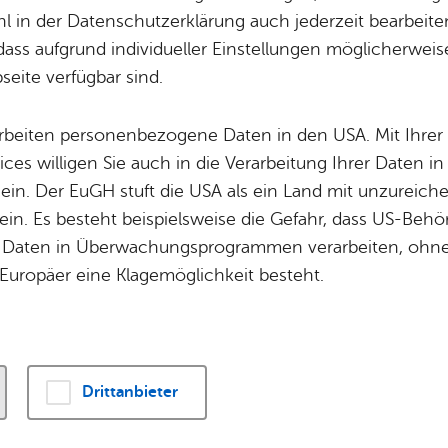
 in der Datenschutzerklärung auch jederzeit bearbeite
dass aufgrund individueller Einstellungen möglicherweise
eite verfügbar sind.
Ver­an­stal­tung
arbeiten personenbezogene Daten in den USA. Mit Ihrer 
ices willigen Sie auch in die Verarbeitung Ihrer Daten 
Kunst­ver­ein Fried­richs­ha­fen: TRIG­GER WARNING A
 ein. Der EuGH stuft die USA als ein Land mit unzurei
Kleyt­man
in. Es besteht beispielsweise die Gefahr, dass US-Beh
Daten in Überwachungsprogrammen verarbeiten, ohne 
Europäer eine Klagemöglichkeit besteht.
­richs­ha­fen
a­fen
50
Alle Standorte a
n-fried‍richs­‍­hafen.­‍­de
Drittanbieter
 star­ten