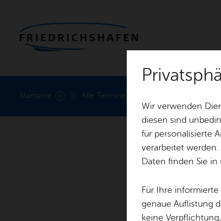
Privatsph
Heute
Start­sei­te
Alle Ter­mi­ne
Kunst­ver­ein Fried­rich
Wir verwenden Dien
diesen sind unbedin
für personalisierte
verarbeitet werden.
Daten finden Sie in
Kunst­
Für Ihre informiert
genaue Auflistung d
keine Verpflichtung