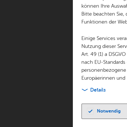
können Ihre Auswahl
Bitte beachten Sie, 
Funktionen der Webs
Datum
Einige Services ver
Nutzung dieser Serv
03.07.2026
Art. 49 (1) a DSGVO
nach EU-Standards e
personenbezogene 
Europäerinnen und 
Kunst­ver­ein Fried
Details
Buch­horn­platz 6
88045
Fried­richs­h
Tel. +49 7541 219
info@­‍­kunstverei
Notwendig
Zur Web­site
Rou­ten­pla­ner