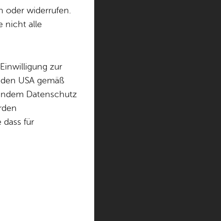
n oder widerrufen.
 nicht alle
Einwilligung zur
in den USA gemäß
lina
chendem Datenschutz
örden
dass für
nzeigen