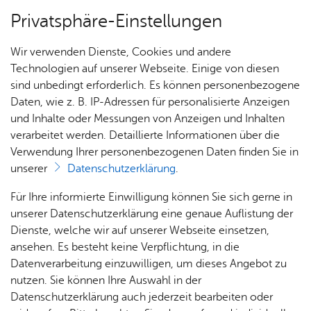
Privatsphäre-Einstellungen
Menü
Wir verwenden Dienste, Cookies und andere
Orte
Technologien auf unserer Webseite. Einige von diesen
sind unbedingt erforderlich. Es können personenbezogene
Daten, wie z. B. IP-Adressen für personalisierte Anzeigen
und Inhalte oder Messungen von Anzeigen und Inhalten
Ai­lin­ger Back­häus­le e. V.
Heute
verarbeitet werden. Detaillierte Informationen über die
Verwendung Ihrer personenbezogenen Daten finden Sie in
unserer
Datenschutzerklärung
.
Alle Ver­an­stal­tun­gen an die­sem Ver­an­stal­tungs­ort
Für Ihre informierte Einwilligung können Sie sich gerne in
unserer Datenschutzerklärung eine genaue Auflistung der
Es wur­den keine Ver­an­stal­tun­gen ge­fun­den.
Dienste, welche wir auf unserer Webseite einsetzen,
ansehen. Es besteht keine Verpflichtung, in die
Ai­lin­ger Back­häus­le e. V.
Datenverarbeitung einzuwilligen, um dieses Angebot zu
Mül­ler­stra­ße 22
nutzen. Sie können Ihre Auswahl in der
88045
Fried­richs­ha­fen
Datenschutzerklärung auch jederzeit bearbeiten oder
Tel. +49 7541 583804