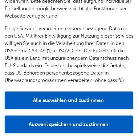
widerrufen. Bitte beachten Sie, dass aufgrund individueller
info@­‍­ailinger-backhäusle.­‍­de
Einstellungen möglicherweise nicht alle Funktionen der
Rou­ten­pla­ner star­ten
Webseite verfügbar sind.
Einige Services verarbeiten personenbezogene Daten in
den USA. Mit Ihrer Einwilligung zur Nutzung dieser Services
willigen Sie auch in die Verarbeitung Ihrer Daten in den
USA gemäß Art. 49 (1) a DSGVO ein. Der EuGH stuft die
USA als ein Land mit unzureichendem Datenschutz nach
Alle Standorte anzeigen
EU-Standards ein. Es besteht beispielsweise die Gefahr,
dass US-Behörden personenbezogene Daten in
Überwachungsprogrammen verarbeiten, ohne dass für
Europäerinnen und Europäer eine Klagemöglichkeit
besteht.
Alle auswählen und zustimmen
Details
Zu­rück
Auswahl speichern und zustimmen
Notwendig
Drittanbieter