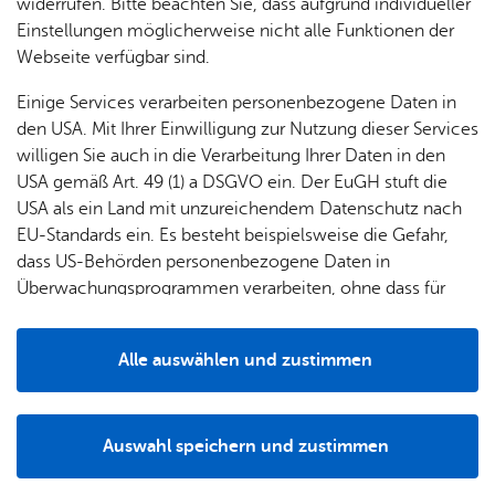
widerrufen. Bitte beachten Sie, dass aufgrund individueller
st.­‍­maria@­‍­se-fn-nord.de
Einstellungen möglicherweise nicht alle Funktionen der
Zur Web­site
Webseite verfügbar sind.
Rou­ten­pla­ner star­ten
Einige Services verarbeiten personenbezogene Daten in
den USA. Mit Ihrer Einwilligung zur Nutzung dieser Services
willigen Sie auch in die Verarbeitung Ihrer Daten in den
USA gemäß Art. 49 (1) a DSGVO ein. Der EuGH stuft die
USA als ein Land mit unzureichendem Datenschutz nach
EU-Standards ein. Es besteht beispielsweise die Gefahr,
Alle Standorte anzeigen
dass US-Behörden personenbezogene Daten in
Überwachungsprogrammen verarbeiten, ohne dass für
Europäerinnen und Europäer eine Klagemöglichkeit
besteht.
Alle auswählen und zustimmen
Details
Zu­rück
Auswahl speichern und zustimmen
Notwendig
Drittanbieter