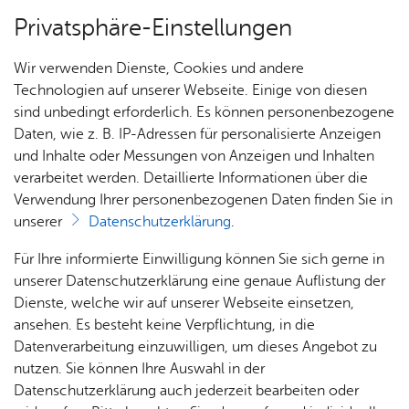
Privatsphäre-Einstellungen
Menü
Wir verwenden Dienste, Cookies und andere
Orte
Technologien auf unserer Webseite. Einige von diesen
sind unbedingt erforderlich. Es können personenbezogene
Daten, wie z. B. IP-Adressen für personalisierte Anzeigen
und Inhalte oder Messungen von Anzeigen und Inhalten
St. Maria Jet­ten­hau­sen
Heute
verarbeitet werden. Detaillierte Informationen über die
Verwendung Ihrer personenbezogenen Daten finden Sie in
unserer
Datenschutzerklärung
.
Alle Ver­an­stal­tun­gen an die­sem Ver­an­stal­tungs­ort
Für Ihre informierte Einwilligung können Sie sich gerne in
unserer Datenschutzerklärung eine genaue Auflistung der
Es wur­den keine Ver­an­stal­tun­gen ge­fun­den.
Dienste, welche wir auf unserer Webseite einsetzen,
ansehen. Es besteht keine Verpflichtung, in die
St. Maria Jet­ten­hau­sen
Datenverarbeitung einzuwilligen, um dieses Angebot zu
Pacel­lis­tr. 12
nutzen. Sie können Ihre Auswahl in der
88045
Fried­richs­ha­fen
Datenschutzerklärung auch jederzeit bearbeiten oder
Tel. +49 7541 53084