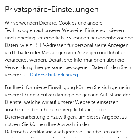
Privatsphäre-Einstellungen
Menü
Wir verwenden Dienste, Cookies und andere
Orte
Technologien auf unserer Webseite. Einige von diesen
sind unbedingt erforderlich. Es können personenbezogene
Daten, wie z. B. IP-Adressen für personalisierte Anzeigen
und Inhalte oder Messungen von Anzeigen und Inhalten
FOYER - Freie Chris­ten­ge­
Heute
verarbeitet werden. Detaillierte Informationen über die
mein­de Fried­richs­ha­fen
Verwendung Ihrer personenbezogenen Daten finden Sie in
unserer
Datenschutzerklärung
.
Alle Ver­an­stal­tun­gen an die­sem Ver­an­stal­tungs­ort
Für Ihre informierte Einwilligung können Sie sich gerne in
unserer Datenschutzerklärung eine genaue Auflistung der
Dienste, welche wir auf unserer Webseite einsetzen,
ansehen. Es besteht keine Verpflichtung, in die
Datum
Ver­an­stal­tung
Datenverarbeitung einzuwilligen, um dieses Angebot zu
nutzen. Sie können Ihre Auswahl in der
31.08.2026
, 08:30 Uhr
Ca­mis­sio CAM­P2GO
Datenschutzerklärung auch jederzeit bearbeiten oder