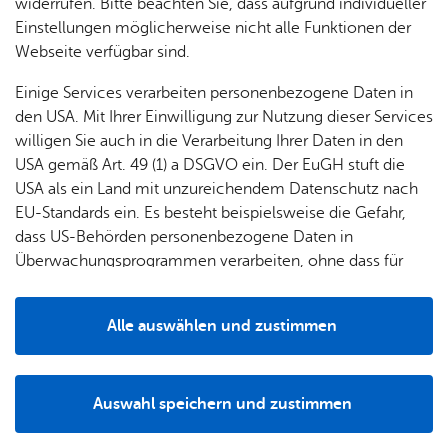
widerrufen. Bitte beachten Sie, dass aufgrund individueller
Einstellungen möglicherweise nicht alle Funktionen der
FOYER - Freie Chris­ten­ge­mein­de Fried­richs­ha­fen
Webseite verfügbar sind.
All­manns­wei­ler­stra­ße 114
88046
Fried­richs­ha­fen
Einige Services verarbeiten personenbezogene Daten in
Tel. +49 7541 7780
den USA. Mit Ihrer Einwilligung zur Nutzung dieser Services
se­kre­ta­ri­at@­‍­foyer-fn.­‍­de
willigen Sie auch in die Verarbeitung Ihrer Daten in den
Zur Web­site
USA gemäß Art. 49 (1) a DSGVO ein. Der EuGH stuft die
Rou­ten­pla­ner star­ten
USA als ein Land mit unzureichendem Datenschutz nach
EU-Standards ein. Es besteht beispielsweise die Gefahr,
dass US-Behörden personenbezogene Daten in
Überwachungsprogrammen verarbeiten, ohne dass für
Europäerinnen und Europäer eine Klagemöglichkeit
besteht.
Alle auswählen und zustimmen
Alle Standorte anzeigen
Details
Auswahl speichern und zustimmen
Notwendig
Drittanbieter