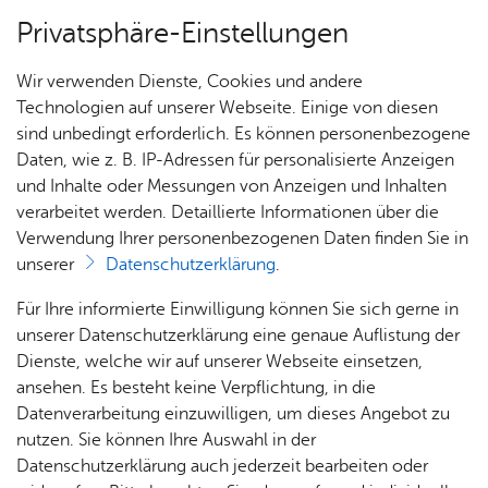
Privatsphäre-Einstellungen
Menü
Wir verwenden Dienste, Cookies und andere
Orte
Technologien auf unserer Webseite. Einige von diesen
sind unbedingt erforderlich. Es können personenbezogene
Daten, wie z. B. IP-Adressen für personalisierte Anzeigen
und Inhalte oder Messungen von Anzeigen und Inhalten
Kiosk See­per­le
Heute
verarbeitet werden. Detaillierte Informationen über die
Verwendung Ihrer personenbezogenen Daten finden Sie in
unserer
Datenschutzerklärung
.
Alle Ver­an­stal­tun­gen an die­sem Ver­an­stal­tungs­ort
Für Ihre informierte Einwilligung können Sie sich gerne in
unserer Datenschutzerklärung eine genaue Auflistung der
Es wur­den keine Ver­an­stal­tun­gen ge­fun­den.
Dienste, welche wir auf unserer Webseite einsetzen,
ansehen. Es besteht keine Verpflichtung, in die
Kiosk See­per­le
Datenverarbeitung einzuwilligen, um dieses Angebot zu
Zep­pe­lin­stra­ße 255
nutzen. Sie können Ihre Auswahl in der
88048
Fried­richs­ha­fen
Datenschutzerklärung auch jederzeit bearbeiten oder
Rou­ten­pla­ner star­ten