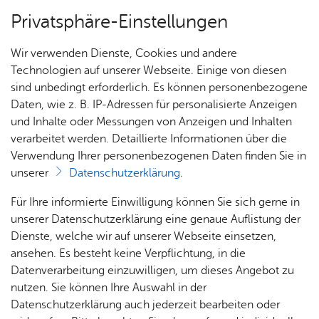
Privatsphäre-Einstellungen
Menü
Wir verwenden Dienste, Cookies und andere
Orte
Technologien auf unserer Webseite. Einige von diesen
sind unbedingt erforderlich. Es können personenbezogene
Daten, wie z. B. IP-Adressen für personalisierte Anzeigen
und Inhalte oder Messungen von Anzeigen und Inhalten
Alpha Hotel Re­stau­rant
Heute
verarbeitet werden. Detaillierte Informationen über die
Verwendung Ihrer personenbezogenen Daten finden Sie in
unserer
Datenschutzerklärung
.
Alle Ver­an­stal­tun­gen an die­sem Ver­an­stal­tungs­ort
Für Ihre informierte Einwilligung können Sie sich gerne in
unserer Datenschutzerklärung eine genaue Auflistung der
Es wur­den keine Ver­an­stal­tun­gen ge­fun­den.
Dienste, welche wir auf unserer Webseite einsetzen,
ansehen. Es besteht keine Verpflichtung, in die
Alpha Hotel Re­stau­rant
Datenverarbeitung einzuwilligen, um dieses Angebot zu
It­ten­hau­ser Stra­ße 14-16
nutzen. Sie können Ihre Auswahl in der
88048
Fried­richs­ha­fen
Datenschutzerklärung auch jederzeit bearbeiten oder
Tel. +49 7541 32107