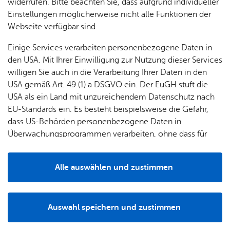
widerrufen. Bitte beachten Sie, dass aufgrund individueller
info@­‍­alpha-hotel-fn.­‍­de
Einstellungen möglicherweise nicht alle Funktionen der
Zur Web­site
Webseite verfügbar sind.
Rou­ten­pla­ner star­ten
Einige Services verarbeiten personenbezogene Daten in
den USA. Mit Ihrer Einwilligung zur Nutzung dieser Services
willigen Sie auch in die Verarbeitung Ihrer Daten in den
USA gemäß Art. 49 (1) a DSGVO ein. Der EuGH stuft die
USA als ein Land mit unzureichendem Datenschutz nach
EU-Standards ein. Es besteht beispielsweise die Gefahr,
Alle Standorte anzeigen
dass US-Behörden personenbezogene Daten in
Überwachungsprogrammen verarbeiten, ohne dass für
Europäerinnen und Europäer eine Klagemöglichkeit
besteht.
Alle auswählen und zustimmen
Details
Herzliche und familiäre Gastlichkeit in gepflegtem
Ambiente. Genießen Sie in angenehmer Atmosphäre
Auswahl speichern und zustimmen
unsere griechische Küche und original griechische Weine.
Notwendig
Drittanbieter
Drei verschiedene Räume, modern eingerichtet. Ruhige