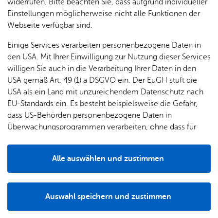
88048
Fried­richs­ha­fen
widerrufen. Bitte beachten Sie, dass aufgrund individueller
Zur Web­site
Einstellungen möglicherweise nicht alle Funktionen der
Zu Face­book
Webseite verfügbar sind.
Zu Ins­ta­gram
Einige Services verarbeiten personenbezogene Daten in
Rou­ten­pla­ner star­ten
den USA. Mit Ihrer Einwilligung zur Nutzung dieser Services
willigen Sie auch in die Verarbeitung Ihrer Daten in den
USA gemäß Art. 49 (1) a DSGVO ein. Der EuGH stuft die
USA als ein Land mit unzureichendem Datenschutz nach
EU-Standards ein. Es besteht beispielsweise die Gefahr,
dass US-Behörden personenbezogene Daten in
Alle Standorte anzeigen
Überwachungsprogrammen verarbeiten, ohne dass für
Europäerinnen und Europäer eine Klagemöglichkeit
besteht.
Alle auswählen und zustimmen
Details
Auswahl speichern und zustimmen
Notwendig
Drittanbieter
Wei­te­re In­for­ma­tio­nen