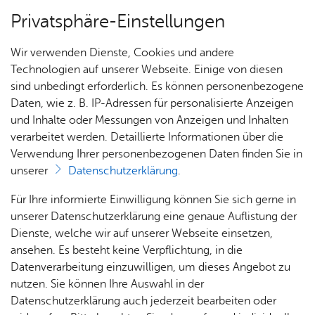
Privatsphäre-Einstellungen
Menü
Wir verwenden Dienste, Cookies und andere
Orte
Technologien auf unserer Webseite. Einige von diesen
sind unbedingt erforderlich. Es können personenbezogene
Daten, wie z. B. IP-Adressen für personalisierte Anzeigen
und Inhalte oder Messungen von Anzeigen und Inhalten
Brot & Brü­der – Back­stu­be
Heute
verarbeitet werden. Detaillierte Informationen über die
Kloos GmbH
Verwendung Ihrer personenbezogenen Daten finden Sie in
unserer
Datenschutzerklärung
.
Alle Ver­an­stal­tun­gen an die­sem Ver­an­stal­tungs­ort
Für Ihre informierte Einwilligung können Sie sich gerne in
unserer Datenschutzerklärung eine genaue Auflistung der
Dienste, welche wir auf unserer Webseite einsetzen,
ansehen. Es besteht keine Verpflichtung, in die
Es wur­den keine Ver­an­stal­tun­gen ge­fun­den.
Datenverarbeitung einzuwilligen, um dieses Angebot zu
Brot & Brü­der – Back­stu­be Kloos GmbH
nutzen. Sie können Ihre Auswahl in der
Sto­cker­holz­stra­ße 1
Datenschutzerklärung auch jederzeit bearbeiten oder