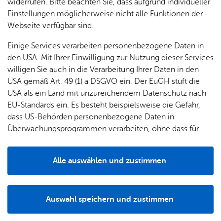
88045
Fried­richs­ha­fen
widerrufen. Bitte beachten Sie, dass aufgrund individueller
Rou­ten­pla­ner star­ten
Einstellungen möglicherweise nicht alle Funktionen der
Webseite verfügbar sind.
Einige Services verarbeiten personenbezogene Daten in
den USA. Mit Ihrer Einwilligung zur Nutzung dieser Services
willigen Sie auch in die Verarbeitung Ihrer Daten in den
USA gemäß Art. 49 (1) a DSGVO ein. Der EuGH stuft die
Alle Standorte anzeigen
USA als ein Land mit unzureichendem Datenschutz nach
EU-Standards ein. Es besteht beispielsweise die Gefahr,
dass US-Behörden personenbezogene Daten in
Überwachungsprogrammen verarbeiten, ohne dass für
Europäerinnen und Europäer eine Klagemöglichkeit
besteht.
Alle auswählen und zustimmen
Größe:
groß 1600 m²
Details
Spielmöglichkeiten:
Schaukeln, Rutschen, Wippen,
Wasserpumpen, Bolzplatz (2500 m²)
Besonderheiten:
Einpunktschaukel
Auswahl speichern und zustimmen
Notwendig
Drittanbieter