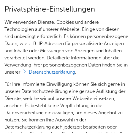
Privatsphäre-Einstellungen
Menü
Wir verwenden Dienste, Cookies und andere
Orte
Technologien auf unserer Webseite. Einige von diesen
sind unbedingt erforderlich. Es können personenbezogene
Daten, wie z. B. IP-Adressen für personalisierte Anzeigen
und Inhalte oder Messungen von Anzeigen und Inhalten
Spiel- und Bolz­platz Werth­
Heute
verarbeitet werden. Detaillierte Informationen über die
mann­stra­ße
Verwendung Ihrer personenbezogenen Daten finden Sie in
unserer
Datenschutzerklärung
.
Alle Ver­an­stal­tun­gen an die­sem Ver­an­stal­tungs­ort
Für Ihre informierte Einwilligung können Sie sich gerne in
unserer Datenschutzerklärung eine genaue Auflistung der
Dienste, welche wir auf unserer Webseite einsetzen,
ansehen. Es besteht keine Verpflichtung, in die
Es wur­den keine Ver­an­stal­tun­gen ge­fun­den.
Datenverarbeitung einzuwilligen, um dieses Angebot zu
Spiel- und Bolz­platz Werth­mann­stra­ße
nutzen. Sie können Ihre Auswahl in der
Werth­mann­stra­ße
Datenschutzerklärung auch jederzeit bearbeiten oder