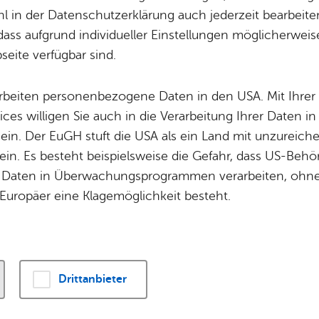
 in der Datenschutzerklärung auch jederzeit bearbeite
dass aufgrund individueller Einstellungen möglicherweise
eite verfügbar sind.
Ver­an­stal­tun­gen ge­fun­den.
arbeiten personenbezogene Daten in den USA. Mit Ihrer 
ices willigen Sie auch in die Verarbeitung Ihrer Daten 
 ein. Der EuGH stuft die USA als ein Land mit unzurei
tz Et­ten­kirch
in. Es besteht beispielsweise die Gefahr, dass US-Beh
e
Daten in Überwachungsprogrammen verarbeiten, ohne 
Alle Standorte a
a­fen
Europäer eine Klagemöglichkeit besteht.
 star­ten
00 m²
Drittanbieter
iten:
Rutschen, Wippen, Wasserpumpen, Klettern, Karusse
 m²