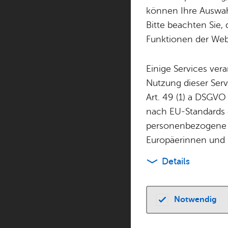
können Ihre Auswahl
Bitte beachten Sie, 
Funktionen der Webs
Es wur­den keine 
Einige Services ver
Nutzung dieser Serv
Art. 49 (1) a DSGVO
Spiel- und Bolz­pla
nach EU-Standards e
Et­ten­kir­cher Stra­ß
personenbezogene 
88048
Fried­richs­h
Europäerinnen und 
Rou­ten­pla­ner
Details
Größe:
groß 19
Notwendig
Spielmöglichke
Bolzplatz 6500