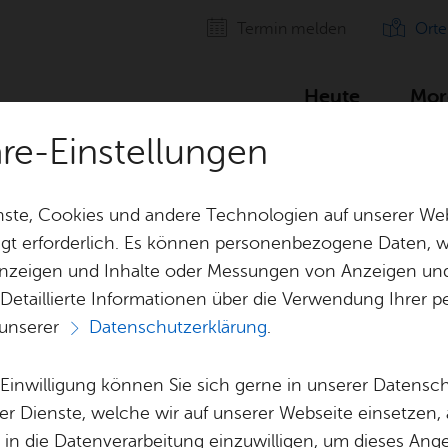
Ter­min mel­den
Orte
Heute
Mor
äre-Einstellungen
ch
ste, Cookies und andere Technologien auf unserer Web
gt erforderlich. Es können personenbezogene Daten, wi
 Anzeigen und Inhalte oder Messungen von Anzeigen un
 Detaillierte Informationen über die Verwendung Ihre
 unserer
Datenschutzerklärung
.
und Bolz­platz Et­t
e Einwilligung können Sie sich gerne in unserer Datensc
er Dienste, welche wir auf unserer Webseite einsetzen,
, in die Datenverarbeitung einzuwilligen, um dieses Ang
Alle Ver­an­stal­tun­gen an die­sem Ver­an­stal­tungs­or