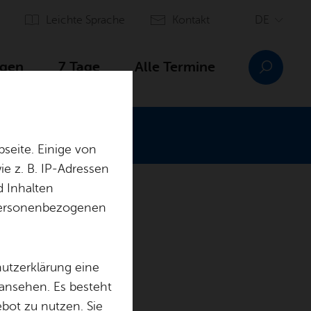
Leich­te Spra­che
Kon­takt
­gen
7 Tage
Alle Ter­mi­ne
seite. Einige von
e z. B. IP-Adressen
d Inhalten
r personenbezogenen
en­kirch
hutzerklärung eine
 ansehen. Es besteht
ebot zu nutzen. Sie
t