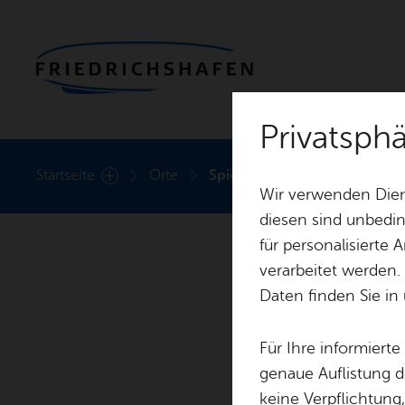
Privatsph
Heute
Start­sei­te
Orte
Spiel- und Bolz­platz Et­ten­kir
Wir verwenden Dien
diesen sind unbedin
für personalisierte
verarbeitet werden.
Daten finden Sie in
Spiel- 
Für Ihre informiert
genaue Auflistung d
keine Verpflichtung