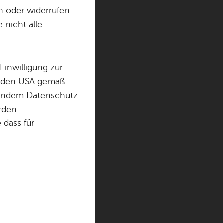
n oder widerrufen.
 nicht alle
Einwilligung zur
in den USA gemäß
chendem Datenschutz
örden
dass für
nzeigen
ll (groß),