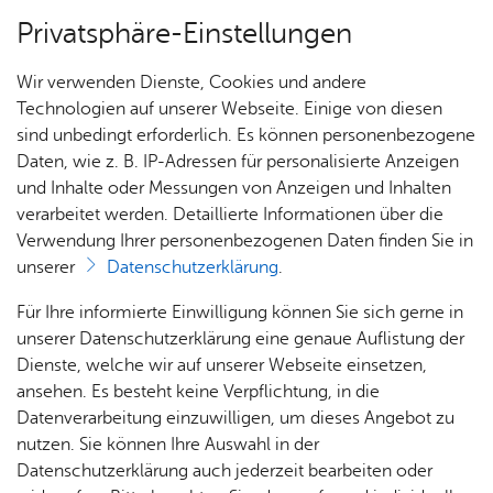
Privatsphäre-Einstellungen
Menü
Wir verwenden Dienste, Cookies und andere
Orte
Technologien auf unserer Webseite. Einige von diesen
sind unbedingt erforderlich. Es können personenbezogene
Daten, wie z. B. IP-Adressen für personalisierte Anzeigen
und Inhalte oder Messungen von Anzeigen und Inhalten
Ro­mans­hor­ner Platz
Heute
verarbeitet werden. Detaillierte Informationen über die
Verwendung Ihrer personenbezogenen Daten finden Sie in
unserer
Datenschutzerklärung
.
Alle Ver­an­stal­tun­gen an die­sem Ver­an­stal­tungs­ort
Für Ihre informierte Einwilligung können Sie sich gerne in
unserer Datenschutzerklärung eine genaue Auflistung der
Es wur­den keine Ver­an­stal­tun­gen ge­fun­den.
Dienste, welche wir auf unserer Webseite einsetzen,
ansehen. Es besteht keine Verpflichtung, in die
Ro­mans­hor­ner Platz
Datenverarbeitung einzuwilligen, um dieses Angebot zu
Ro­mans­hor­ner Platz
nutzen. Sie können Ihre Auswahl in der
88045
Fried­richs­ha­fen
Datenschutzerklärung auch jederzeit bearbeiten oder
Rou­ten­pla­ner star­ten