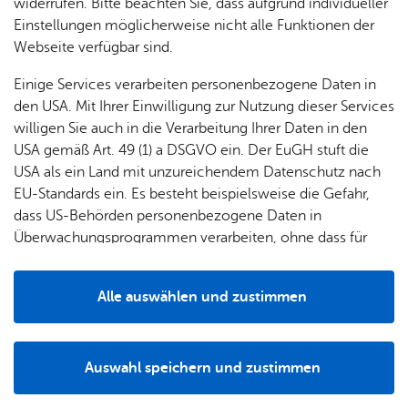
widerrufen. Bitte beachten Sie, dass aufgrund individueller
Einstellungen möglicherweise nicht alle Funktionen der
Webseite verfügbar sind.
Fil­ter lö­schen
Mehr­tä­gi­ge Ver­an­stal­tun­gen
Einige Services verarbeiten personenbezogene Daten in
Mitt­woch, 17. Juni 2026
– Frei­tag, 11. Sep­tem­ber 2026
, Stadt­ar­chiv
den USA. Mit Ihrer Einwilligung zur Nutzung dieser Services
mit Bo­den­see­bi­blio­thek
willigen Sie auch in die Verarbeitung Ihrer Daten in den
Aus­stel­lung „Psych­ia­trie und Na­tio­nal­so­zia­lis­mus
USA gemäß Art. 49 (1) a DSGVO ein. Der EuGH stuft die
im deut­schen Süd­wes­ten“
USA als ein Land mit unzureichendem Datenschutz nach
Aus­stel­lun­gen & Vor­trä­ge
,
Er­in­ne­rungs­kul­tur
EU-Standards ein. Es besteht beispielsweise die Gefahr,
dass US-Behörden personenbezogene Daten in
Sonn­tag, 05. Juli 2026
, 11:00 Uhr
– Sonn­tag, 28. März 2027
,
12:00
Überwachungsprogrammen verarbeiten, ohne dass für
Uhr
, Zep­pe­lin Mu­se­um
Europäerinnen und Europäer eine Klagemöglichkeit
Aus­stel­lungs­füh­rung "Ge­fühl­te Wahr­hei­ten. Zep­
besteht.
Alle auswählen und zustimmen
pe­line und Na­tio­nal­so­zia­lis­mus"
Details
Aus­stel­lun­gen & Vor­trä­ge
,
Füh­run­gen & Tou­ren
,
Er­in­ne­rungs­kul­tur
Diens­tag, 11. Au­gust 2026
, 15:00 Uhr
–
15:45 Uhr
, Schul­mu­se­um
Auswahl speichern und zustimmen
Ku­ra­to­rin­nen­füh­rung: "Ju­gend un­term Ha­ken­
Notwendig
Drittanbieter