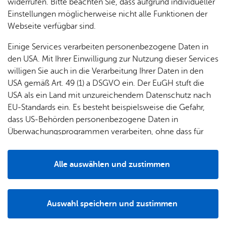
widerrufen. Bitte beachten Sie, dass aufgrund individueller
Einstellungen möglicherweise nicht alle Funktionen der
13.12.2026
, 15:00 Uhr
Tanz-Tee 50+
Webseite verfügbar sind.
Einige Services verarbeiten personenbezogene Daten in
Wal­ter Schmid
den USA. Mit Ihrer Einwilligung zur Nutzung dieser Services
Tel. +49 7541 4008918 mobil: 0176 75602504
willigen Sie auch in die Verarbeitung Ihrer Daten in den
USA gemäß Art. 49 (1) a DSGVO ein. Der EuGH stuft die
Zu­rück zur Ver­an­stal­tung
USA als ein Land mit unzureichendem Datenschutz nach
EU-Standards ein. Es besteht beispielsweise die Gefahr,
dass US-Behörden personenbezogene Daten in
Überwachungsprogrammen verarbeiten, ohne dass für
Europäerinnen und Europäer eine Klagemöglichkeit
besteht.
Alle auswählen und zustimmen
Details
Ihr Kon­takt zu uns
Auswahl speichern und zustimmen
Stadt Fried­richs­ha­fen
Notwendig
Drittanbieter
Ade­nau­er­platz 1