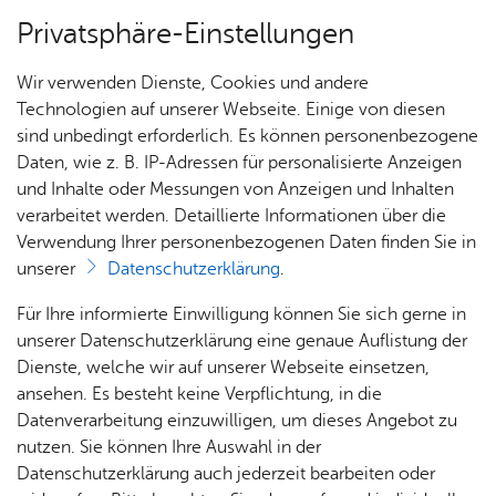
Privatsphäre-Einstellungen
Menü
Wir verwenden Dienste, Cookies und andere
Alle Ter­mi­ne
Technologien auf unserer Webseite. Einige von diesen
sind unbedingt erforderlich. Es können personenbezogene
Daten, wie z. B. IP-Adressen für personalisierte Anzeigen
und Inhalte oder Messungen von Anzeigen und Inhalten
Wal­ter Schmid
Heute
verarbeitet werden. Detaillierte Informationen über die
Verwendung Ihrer personenbezogenen Daten finden Sie in
unserer
Datenschutzerklärung
.
Alle Ver­an­stal­tun­gen die­ses Ver­an­stal­ters
Für Ihre informierte Einwilligung können Sie sich gerne in
unserer Datenschutzerklärung eine genaue Auflistung der
Dienste, welche wir auf unserer Webseite einsetzen,
Datum
Ver­an­stal­tung
ansehen. Es besteht keine Verpflichtung, in die
Datenverarbeitung einzuwilligen, um dieses Angebot zu
18.10.2026
, 15:00 Uhr
Tanz-Tee 50+
nutzen. Sie können Ihre Auswahl in der
Datenschutzerklärung auch jederzeit bearbeiten oder
29.11.2026
, 15:00 Uhr
Tanz-Tee 50+