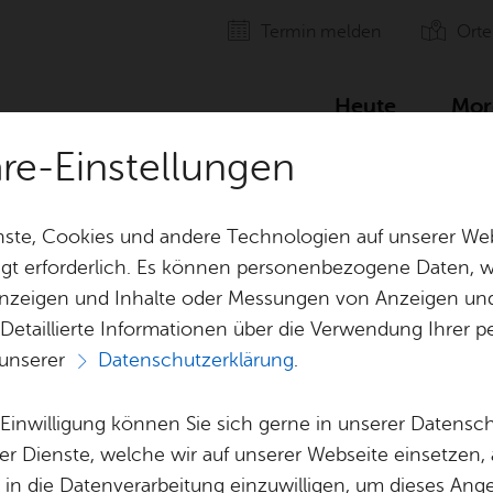
Ter­min mel­den
Orte
Heute
Mor
äre-Einstellungen
ng
ste, Cookies und andere Technologien auf unserer Web
gt erforderlich. Es können personenbezogene Daten, wi
 Anzeigen und Inhalte oder Messungen von Anzeigen un
 Detaillierte Informationen über die Verwendung Ihre
 unserer
Datenschutzerklärung
.
cha­el Fleck Blick­
e Einwilligung können Sie sich gerne in unserer Datensc
er Dienste, welche wir auf unserer Webseite einsetzen,
, in die Datenverarbeitung einzuwilligen, um dieses Ang
Alle Ver­an­stal­tun­gen die­ses Ver­an­stal­ters