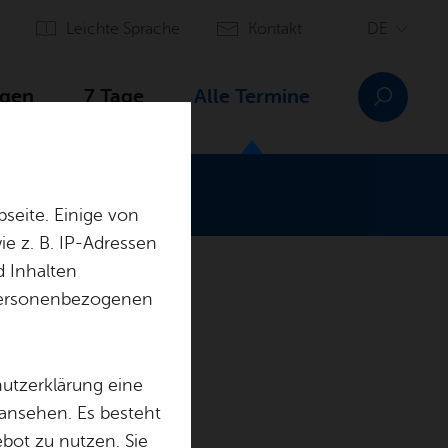
Leich­te Spra­che
Kon­takt
­gen
7 Tage
Alle Ter­mi­ne
seite. Einige von
e z. B. IP-Adressen
d Inhalten
r personenbezogenen
fang
hutzerklärung eine
 ansehen. Es besteht
ebot zu nutzen. Sie