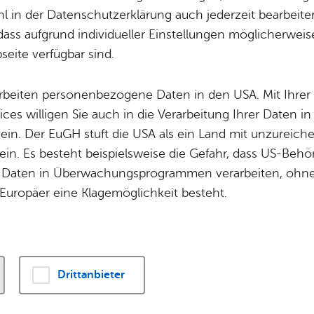
 in der Datenschutzerklärung auch jederzeit bearbeite
dass aufgrund individueller Einstellungen möglicherweise
eite verfügbar sind.
Ver­an­stal­tun­gen ge­fun­den.
arbeiten personenbezogene Daten in den USA. Mit Ihrer 
ices willigen Sie auch in die Verarbeitung Ihrer Daten 
ck­fang
 ein. Der EuGH stuft die USA als ein Land mit unzurei
 19
in. Es besteht beispielsweise die Gefahr, dass US-Beh
Daten in Überwachungsprogrammen verarbeiten, ohne 
8020
Alle Standorte a
­‍­de
Europäer eine Klagemöglichkeit besteht.
 star­ten
Drittanbieter
 Ver­an­stal­tung