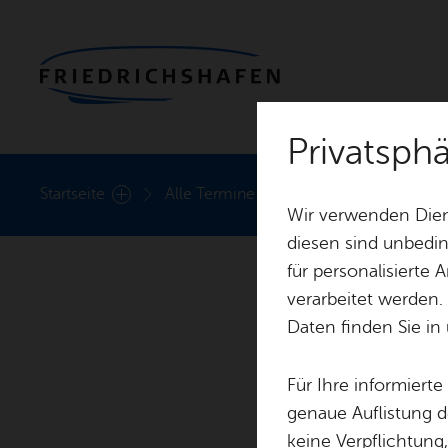
Privatsph
Heute
Start­sei­te
Alle Ter­mi­ne
Mi­cha­el Fleck Blick­fa
Wir verwenden Dien
diesen sind unbedin
für personalisierte
verarbeitet werden.
Daten finden Sie in
Mi­
Für Ihre informiert
genaue Auflistung d
keine Verpflichtung