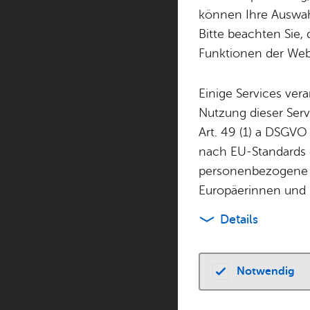
können Ihre Auswahl
Bitte beachten Sie, 
Funktionen der Webs
Es wur­den keine 
Einige Services ver
Nutzung dieser Serv
Mi­cha­el Fleck Bli
Art. 49 (1) a DSGVO
Wil­helm-Volz-Str.
nach EU-Standards e
74564
Crails­heim
personenbezogene 
Tel. +49 7951 46
blick­fang@­‍­web.
Europäerinnen und 
Zur Web­site
Details
Rou­ten­pla­ner
Notwendig
Zu­rück zur