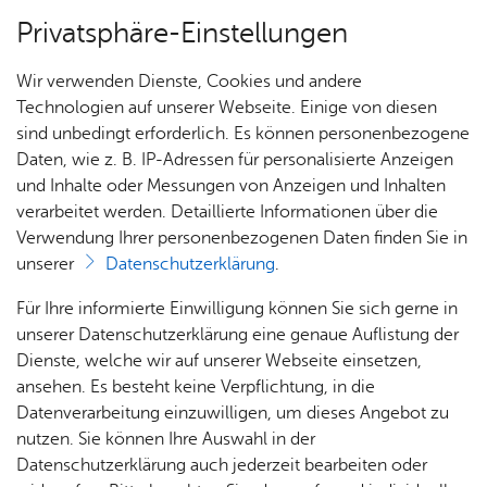
Privatsphäre-Einstellungen
Menü
Wir verwenden Dienste, Cookies und andere
Alle Ter­mi­ne
Technologien auf unserer Webseite. Einige von diesen
sind unbedingt erforderlich. Es können personenbezogene
Daten, wie z. B. IP-Adressen für personalisierte Anzeigen
und Inhalte oder Messungen von Anzeigen und Inhalten
Heute
Ter­min spei­chern
Ver­an­stal­tung dru­cken
verarbeitet werden. Detaillierte Informationen über die
Vor­le­sen
Verwendung Ihrer personenbezogenen Daten finden Sie in
unserer
Datenschutzerklärung
.
Ka­te­go­rie:
Fe­ri­en­pro­gramm
,
Kin­der & Fa­mi­lie
Für Ihre informierte Einwilligung können Sie sich gerne in
Som­mer­fe­ri­en: Ent­de­
unserer Datenschutzerklärung eine genaue Auflistung der
ckungs­rei­se Zep­pe­lin
Dienste, welche wir auf unserer Webseite einsetzen,
ansehen. Es besteht keine Verpflichtung, in die
Datenverarbeitung einzuwilligen, um dieses Angebot zu
Don­ners­tag, 27. Au­gust 2026
, 10:30 Uhr
–
12:00
nutzen. Sie können Ihre Auswahl in der
Uhr
Datenschutzerklärung auch jederzeit bearbeiten oder