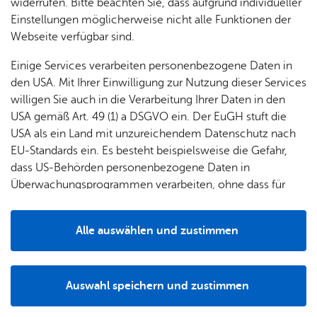
widerrufen. Bitte beachten Sie, dass aufgrund individueller
Einstellungen möglicherweise nicht alle Funktionen der
Als Zeppeliner und Zeppelinnerinnen verkleidet machen
Webseite verfügbar sind.
wir uns gemeinsam auf den Weg in das Museum. Dort
Einige Services verarbeiten personenbezogene Daten in
überlegen wir, wie ein Zeppelin gebaut wird: Eignet sich
den USA. Mit Ihrer Einwilligung zur Nutzung dieser Services
Aluminium? Wie stabil ist Carbon eigentlich? Und wie wird
willigen Sie auch in die Verarbeitung Ihrer Daten in den
aus den vielen Einzelteilen ein großes Ganzes? Im
USA gemäß Art. 49 (1) a DSGVO ein. Der EuGH stuft die
Anschluss bauen wir einen eigenen Zeppelin als Andenken
USA als ein Land mit unzureichendem Datenschutz nach
an den Besuch.
EU-Standards ein. Es besteht beispielsweise die Gefahr,
dass US-Behörden personenbezogene Daten in
Alter: 8–10 Jahre
Überwachungsprogrammen verarbeiten, ohne dass für
Plät­ze: mind. 5, be­grenz­te Plät­ze
Europäerinnen und Europäer eine Klagemöglichkeit
besteht.
An­mel­de­schluss: 12 Uhr am Vor­tag
Alle auswählen und zustimmen
Details
Prei­se
Auswahl speichern und zustimmen
Ge­bühr inkl. Ein­tritt: 6 Euro
Notwendig
Drittanbieter