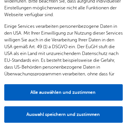
widerrufen. Bitte beachten Sie, dass aufgrund individueller
Einstellungen möglicherweise nicht alle Funktionen der
Webseite verfügbar sind.
Einige Services verarbeiten personenbezogene Daten in
den USA. Mit Ihrer Einwilligung zur Nutzung dieser Services
willigen Sie auch in die Verarbeitung Ihrer Daten in den
USA gemäß Art. 49 (1) a DSGVO ein. Der EuGH stuft die
USA als ein Land mit unzureichendem Datenschutz nach
EU-Standards ein. Es besteht beispielsweise die Gefahr,
dass US-Behörden personenbezogene Daten in
Mit „Monsieur Robert kennt kein Pardon“ zeigt das
Überwachungsprogrammen verarbeiten, ohne dass für
Kulturufer Open Air 2026 eine französische Komödie mit
Europäerinnen und Europäer eine Klagemöglichkeit
viel Biss, Tempo und bösem Witz. Eigentlich hat für
besteht.
Alle auswählen und zustimmen
Monsieur Robert mit dem Ruhestand ein neuer
Details
Lebensabschnitt begonnen, doch an Entspannung ist nicht
zu denken. Der ehemalige Grundschullehrer trägt noch
immer so manchen Groll mit sich herum und beschließt,
Auswahl speichern und zustimmen
Notwendig
Drittanbieter
alte Rechnungen zu begleichen.