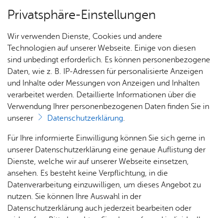
Privatsphäre-Einstellungen
Menü
Wir verwenden Dienste, Cookies und andere
Alle Ter­mi­ne
Technologien auf unserer Webseite. Einige von diesen
sind unbedingt erforderlich. Es können personenbezogene
Daten, wie z. B. IP-Adressen für personalisierte Anzeigen
und Inhalte oder Messungen von Anzeigen und Inhalten
Heute
Ter­min spei­chern
Ver­an­stal­tung dru­cken
verarbeitet werden. Detaillierte Informationen über die
Verwendung Ihrer personenbezogenen Daten finden Sie in
Ka­te­go­rie:
Feste & Fes­ti­vals
,
Jah­res­high­lights
,
Kin­der
unserer
Datenschutzerklärung
.
& Fa­mi­lie
,
Kino
,
Musik & Bühne
Für Ihre informierte Einwilligung können Sie sich gerne in
Open Air Kino / Mon­sieur
unserer Datenschutzerklärung eine genaue Auflistung der
Ro­bert kennt kein Par­don
Dienste, welche wir auf unserer Webseite einsetzen,
ansehen. Es besteht keine Verpflichtung, in die
Datenverarbeitung einzuwilligen, um dieses Angebot zu
Sams­tag, 08. Au­gust 2026
, 22:00 Uhr
nutzen. Sie können Ihre Auswahl in der
Datenschutzerklärung auch jederzeit bearbeiten oder