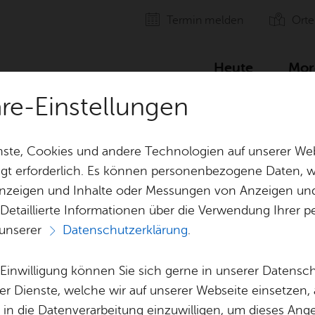
Ter­min mel­den
Orte
Heute
Mor
äre-Einstellungen
­büh­ne: Oi­gaArt – Häck Mäck – Ober­schwä­bi­sches Ka­ba­rett i
ste, Cookies und andere Technologien auf unserer Web
gt erforderlich. Es können personenbezogene Daten, wi
 Anzeigen und Inhalte oder Messungen von Anzeigen un
 Detaillierte Informationen über die Verwendung Ihre
 unserer
Datenschutzerklärung
.
Ter­min spei­chern
Ver­an­stal­tung dru­cken
Vor­le­
e Einwilligung können Sie sich gerne in unserer Datensc
Ka­te­go­rie:
Musik & Bühne
er Dienste, welche wir auf unserer Webseite einsetzen,
, in die Datenverarbeitung einzuwilligen, um dieses Ang