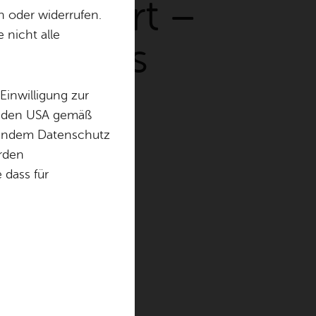
: Oi­gaArt –
n oder widerrufen.
 nicht alle
bi­sches
rn
Einwilligung zur
in den USA gemäß
chendem Datenschutz
örden
dass für
Jahr 2026 wird’s
t OigaArt
barettgruppe
uellen Programm