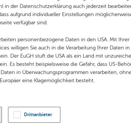
 Klein­kunst­büh­ne
 in der Datenschutzerklärung auch jederzeit bearbeite
dass aufgrund individueller Einstellungen möglicherweise
ck – Ober­schwä­
eite verfügbar sind.
a­ba­rett in Kluft­e
arbeiten personenbezogene Daten in den USA. Mit Ihrer 
ices willigen Sie auch in die Verarbeitung Ihrer Daten 
 ein. Der EuGH stuft die USA als ein Land mit unzurei
in. Es besteht beispielsweise die Gefahr, dass US-Beh
Sams­tag, 28. No­vem­ber 2026
, 20:00 Uhr
Daten in Überwachungsprogrammen verarbeiten, ohne 
Europäer eine Klagemöglichkeit besteht.
Zur letzten Veranstaltung im 
nochmal oberschwäbisch. Mi
Drittanbieter
kommt eine preisgekrönte Ka
nach Kluftern mit ihrem akt