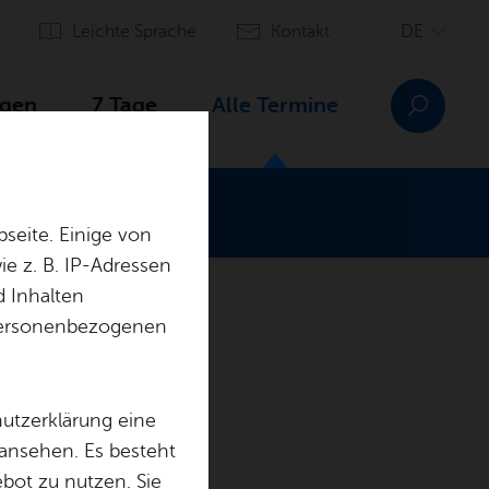
Leich­te Spra­che
Kon­takt
­gen
7 Tage
Alle Ter­mi­ne
n Kluft­ern
seite. Einige von
e z. B. IP-Adressen
d Inhalten
r personenbezogenen
sen
hutzerklärung eine
 ansehen. Es besteht
ebot zu nutzen. Sie