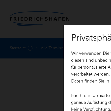
Privatsph
Heute
Start­sei­te
Alle Ter­mi­ne
Kluftin­ger Klein­kunst
Wir verwenden Dien
diesen sind unbedin
für personalisierte
verarbeitet werden.
Daten finden Sie in
Für Ihre informiert
genaue Auflistung d
keine Verpflichtung