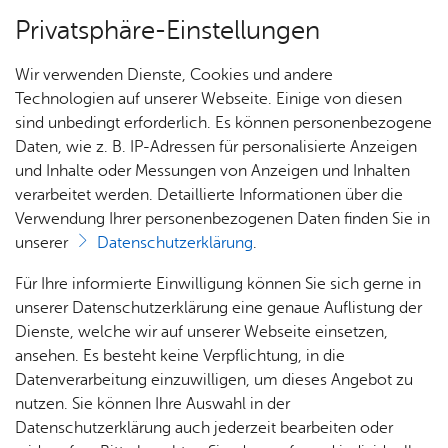
Privatsphäre-Einstellungen
Menü
Wir verwenden Dienste, Cookies und andere
Alle Ter­mi­ne
Technologien auf unserer Webseite. Einige von diesen
sind unbedingt erforderlich. Es können personenbezogene
Daten, wie z. B. IP-Adressen für personalisierte Anzeigen
und Inhalte oder Messungen von Anzeigen und Inhalten
Heute
Ter­min spei­chern
Ver­an­stal­tung dru­cken
verarbeitet werden. Detaillierte Informationen über die
Vor­le­sen
Verwendung Ihrer personenbezogenen Daten finden Sie in
unserer
Datenschutzerklärung
.
Ka­te­go­rie:
Bür­ger & Po­li­tik
,
Sit­zun­gen
Für Ihre informierte Einwilligung können Sie sich gerne in
Ge­mein­de­rat - Son­der­sit­
unserer Datenschutzerklärung eine genaue Auflistung der
zung bei Be­darf
Dienste, welche wir auf unserer Webseite einsetzen,
ansehen. Es besteht keine Verpflichtung, in die
Datenverarbeitung einzuwilligen, um dieses Angebot zu
Mitt­woch, 21. Juli 2027
, 16:00 Uhr
nutzen. Sie können Ihre Auswahl in der
Datenschutzerklärung auch jederzeit bearbeiten oder