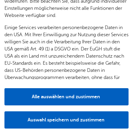
widerrufen. Bitte beachten Sie, dass aufgrund individueller
Sitzung:
2027 / GR / 007
Einstellungen möglicherweise nicht alle Funktionen der
Gremium:
Gemeinderat
Webseite verfügbar sind.
Ort:
Rathaus, Großer Sitzungssaal
Einige Services verarbeiten personenbezogene Daten in
Weitere Informationen und alle Vorlagen zu den aktuellen
den USA. Mit Ihrer Einwilligung zur Nutzung dieser Services
öffentlichen Sitzungen sind im Internet unter
willigen Sie auch in die Verarbeitung Ihrer Daten in den
www.friedrichshafen-sitzungsdienst.komm.one/bi/
zu
USA gemäß Art. 49 (1) a DSGVO ein. Der EuGH stuft die
finden.
USA als ein Land mit unzureichendem Datenschutz nach
EU-Standards ein. Es besteht beispielsweise die Gefahr,
dass US-Behörden personenbezogene Daten in
Auf dem Laufenden bleiben:
Abonnieren
Sie
Überwachungsprogrammen verarbeiten, ohne dass für
einfach unsere News und Sie werden automatisch
Europäerinnen und Europäer eine Klagemöglichkeit
benachrichtigt.
besteht.
Alle auswählen und zustimmen
Details
Zu­rück zur Über­sicht
Auswahl speichern und zustimmen
Notwendig
Drittanbieter