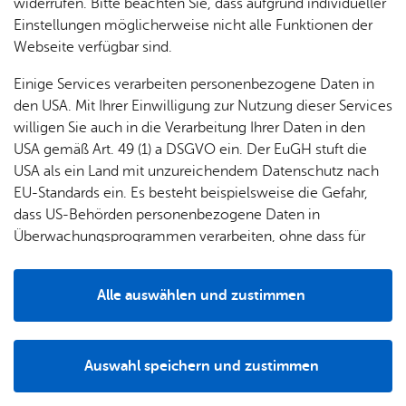
widerrufen. Bitte beachten Sie, dass aufgrund individueller
Einstellungen möglicherweise nicht alle Funktionen der
Webseite verfügbar sind.
Fil­ter lö­schen
Mehr­tä­gi­ge Ver­an­stal­tun­gen
Einige Services verarbeiten personenbezogene Daten in
den USA. Mit Ihrer Einwilligung zur Nutzung dieser Services
Such­ergeb­nis­se für „schlem­mer­
willigen Sie auch in die Verarbeitung Ihrer Daten in den
markt“
USA gemäß Art. 49 (1) a DSGVO ein. Der EuGH stuft die
USA als ein Land mit unzureichendem Datenschutz nach
EU-Standards ein. Es besteht beispielsweise die Gefahr,
Sams­tag, 08. Au­gust 2026
, 09:00 Uhr
–
13:00 Uhr
, Ade­nau­er­platz
dass US-Behörden personenbezogene Daten in
Schlem­mer­markt
TOP
Überwachungsprogrammen verarbeiten, ohne dass für
Märk­te
Europäerinnen und Europäer eine Klagemöglichkeit
besteht.
Sams­tag, 15. Au­gust 2026
, 09:00 Uhr
–
13:00 Uhr
, Ade­nau­er­platz
Alle auswählen und zustimmen
Schlem­mer­markt
TOP
Details
Märk­te
Auswahl speichern und zustimmen
Sams­tag, 22. Au­gust 2026
, 09:00 Uhr
–
13:00 Uhr
, Ade­nau­er­platz
Notwendig
Drittanbieter
Schlem­mer­markt
TOP