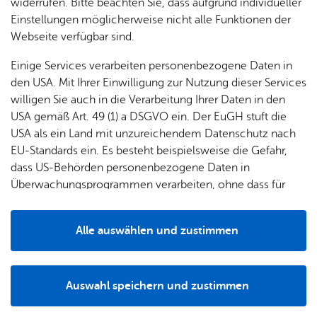
widerrufen. Bitte beachten Sie, dass aufgrund individueller
Einstellungen möglicherweise nicht alle Funktionen der
Webseite verfügbar sind.
Fil­ter lö­schen
Mehr­tä­gi­ge Ver­an­stal­tun­gen
Einige Services verarbeiten personenbezogene Daten in
Mitt­woch, 07. Ok­to­ber 2026
, 10:00 Uhr
–
11:00 Uhr
, Se­nio­ren­treff
den USA. Mit Ihrer Einwilligung zur Nutzung dieser Services
Haus Son­nen­uhr
willigen Sie auch in die Verarbeitung Ihrer Daten in den
Haus Son­nen­uhr: Be­we­gen zur Musik
USA gemäß Art. 49 (1) a DSGVO ein. Der EuGH stuft die
Se­nio­ren
USA als ein Land mit unzureichendem Datenschutz nach
EU-Standards ein. Es besteht beispielsweise die Gefahr,
Mitt­woch, 07. Ok­to­ber 2026
, 10:30 Uhr
–
11:30 Uhr
, Se­nio­ren­treff
dass US-Behörden personenbezogene Daten in
Ai­lin­gen
Überwachungsprogrammen verarbeiten, ohne dass für
Tan­zen im Sit­zen
Europäerinnen und Europäer eine Klagemöglichkeit
Se­nio­ren
besteht.
Alle auswählen und zustimmen
Mitt­woch, 07. Ok­to­ber 2026
, 14:00 Uhr
–
16:00 Uhr
, Se­nio­ren­treff
Details
Haus Son­nen­uhr
Haus Son­nen­uhr: Zeich­nen und Malen
Auswahl speichern und zustimmen
Se­nio­ren
Notwendig
Drittanbieter