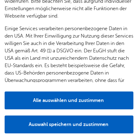
widerrufen. Bitte beachten Sie, dass aufgrund individueller
Einstellungen möglicherweise nicht alle Funktionen der
Webseite verfügbar sind.
Fil­ter lö­schen
Mehr­tä­gi­ge Ver­an­stal­tun­gen
Einige Services verarbeiten personenbezogene Daten in
Mitt­woch, 30. Sep­tem­ber 2026
, 10:30 Uhr
–
11:30 Uhr
, Se­nio­ren­
den USA. Mit Ihrer Einwilligung zur Nutzung dieser Services
treff Ai­lin­gen
willigen Sie auch in die Verarbeitung Ihrer Daten in den
Tan­zen im Sit­zen
USA gemäß Art. 49 (1) a DSGVO ein. Der EuGH stuft die
Se­nio­ren
USA als ein Land mit unzureichendem Datenschutz nach
EU-Standards ein. Es besteht beispielsweise die Gefahr,
Mitt­woch, 30. Sep­tem­ber 2026
, 14:00 Uhr
–
16:00 Uhr
, Se­nio­ren­
dass US-Behörden personenbezogene Daten in
treff Haus Son­nen­uhr
Überwachungsprogrammen verarbeiten, ohne dass für
Haus Son­nen­uhr: Zeich­nen und Malen
Europäerinnen und Europäer eine Klagemöglichkeit
Se­nio­ren
besteht.
Alle auswählen und zustimmen
Mitt­woch, 30. Sep­tem­ber 2026
, 14:00 Uhr
–
17:00 Uhr
, Se­nio­ren­
Details
treff Ai­lin­gen
Caféteria im Se­nio­ren­treff Ai­lin­gen
Auswahl speichern und zustimmen
Se­nio­ren
Notwendig
Drittanbieter