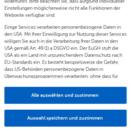
widerrufen. Bitte beachten Sie, dass aufgrund individueller
Einstellungen möglicherweise nicht alle Funktionen der
Webseite verfügbar sind.
Fil­ter lö­schen
Mehr­tä­gi­ge Ver­an­stal­tun­gen
Einige Services verarbeiten personenbezogene Daten in
Frei­tag, 23. Ok­to­ber 2026
, 14:00 Uhr
–
15:00 Uhr
, Se­nio­ren­treff
den USA. Mit Ihrer Einwilligung zur Nutzung dieser Services
Haus Son­nen­uhr
willigen Sie auch in die Verarbeitung Ihrer Daten in den
Haus Son­nen­uhr: Tan­zen im Sit­zen
USA gemäß Art. 49 (1) a DSGVO ein. Der EuGH stuft die
Musik & Bühne
,
Se­nio­ren
,
Party & Tanz
USA als ein Land mit unzureichendem Datenschutz nach
EU-Standards ein. Es besteht beispielsweise die Gefahr,
Frei­tag, 23. Ok­to­ber 2026
, 19:00 Uhr
–
22:00 Uhr
, Se­nio­ren­treff
dass US-Behörden personenbezogene Daten in
Haus Son­nen­uhr
Überwachungsprogrammen verarbeiten, ohne dass für
Haus Son­nen­uhr: DJ Bru­nos le­gen­dä­re Schla­ger­
Europäerinnen und Europäer eine Klagemöglichkeit
par­ty
besteht.
Se­nio­ren
,
Musik & Bühne
,
Party & Tanz
Alle auswählen und zustimmen
Details
Frei­tag, 23. Ok­to­ber 2026
, 20:00 Uhr
, Kul­tur­raum Ca­si­no im Kul­
tur­haus Ca­ser­ne
Auswahl speichern und zustimmen
The Le­mon­heads – EU Tour 2026
TOP
Notwendig
Drittanbieter
Musik & Bühne
,
Party & Tanz