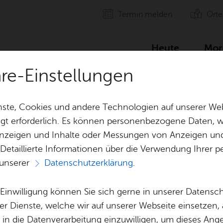
Ter­min mel­den
Orte
Heute
Mor
äre-Einstellungen
ste, Cookies und andere Technologien auf unserer Web
gt erforderlich. Es können personenbezogene Daten, wi
 Anzeigen und Inhalte oder Messungen von Anzeigen un
 Detaillierte Informationen über die Verwendung Ihre
 unserer
Datenschutzerklärung
.
Alle Ter­mi­ne
e Einwilligung können Sie sich gerne in unserer Datensc
er Dienste, welche wir auf unserer Webseite einsetzen,
, in die Datenverarbeitung einzuwilligen, um dieses Ang