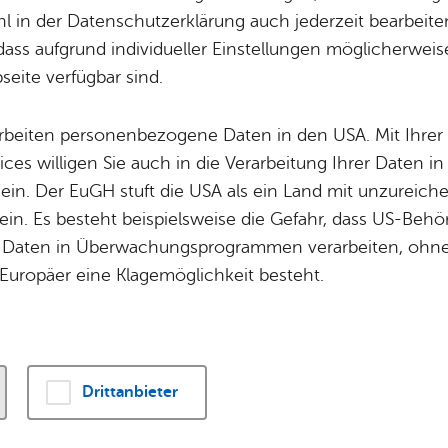
 in der Datenschutzerklärung auch jederzeit bearbeite
- Alle Zeit­räu­me -
dass aufgrund individueller Einstellungen möglicherweise
eite verfügbar sind.
Fil­ter lö­schen
Mehr­tä­gi­ge Ver­an­stal­tun­gen
arbeiten personenbezogene Daten in den USA. Mit Ihrer 
ices willigen Sie auch in die Verarbeitung Ihrer Daten 
Au­gust 2026
, 11:00 Uhr
–
11:45 Uhr
, Deut­sche Zep­pe­lin-Ree­de­
 ein. Der EuGH stuft die USA als ein Land mit unzurei
sich­ti­gung im Zep­pe­lin-Han­gar
in. Es besteht beispielsweise die Gefahr, dass US-Beh
ren
Daten in Überwachungsprogrammen verarbeiten, ohne 
Europäer eine Klagemöglichkeit besteht.
Au­gust 2026
, 13:30 Uhr
–
14:00 Uhr
, Schul­mu­se­um
Fe­ri­en­füh­rung im Schul­mu­se­um
ren
,
Fe­ri­en­pro­gramm
,
Kin­der & Fa­mi­lie
Drittanbieter
Au­gust 2026
, 14:30 Uhr
–
15:00 Uhr
, Schul­mu­se­um
en­füh­rung im Schul­mu­se­um II