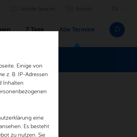
Leich­te Spra­che
Kon­takt
­gen
7 Tage
Alle Ter­mi­ne
seite. Einige von
e z. B. IP-Adressen
d Inhalten
r personenbezogenen
hutzerklärung eine
 ansehen. Es besteht
ebot zu nutzen. Sie