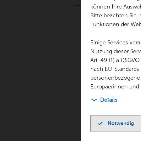
können Ihre Auswahl
Füh­run­gen & Tou­ren
Bitte beachten Sie, 
Funktionen der Webs
Einige Services ver
Nutzung dieser Serv
Don­ners­tag, 20. 
Art. 49 (1) a DSGVO
Werft­be­
nach EU-Standards e
TOP
Füh­run­gen & Tou­
personenbezogene 
Europäerinnen und 
Don­ners­tag, 20. 
Details
Of­fe­ne 
TOP
Füh­run­gen & Tou­
Notwendig
Don­ners­tag, 20. 
Of­fe­ne Fe­ri­