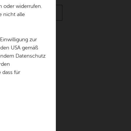
n oder widerrufen.
- Alle Zeit­räu­m
Erweiterte Suche
 nicht alle
Einwilligung zur
in den USA gemäß
rei GmbH
chendem Datenschutz
örden
dass für