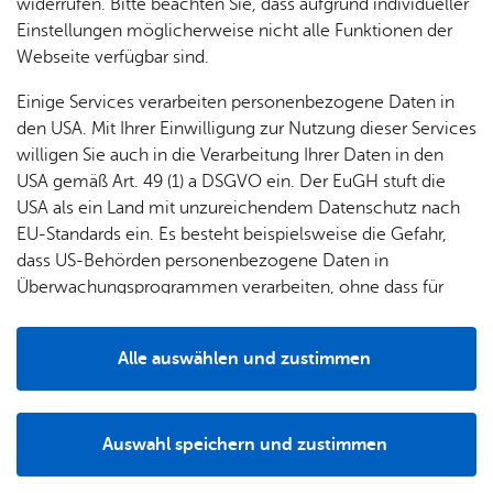
widerrufen. Bitte beachten Sie, dass aufgrund individueller
Einstellungen möglicherweise nicht alle Funktionen der
Webseite verfügbar sind.
Fil­ter lö­schen
Mehr­tä­gi­ge Ver­an­stal­tun­gen
Einige Services verarbeiten personenbezogene Daten in
Mitt­woch, 12. Au­gust 2026
, 09:30 Uhr
–
10:40 Uhr
, We­bers Back­
den USA. Mit Ihrer Einwilligung zur Nutzung dieser Services
stu­be
willigen Sie auch in die Verarbeitung Ihrer Daten in den
Back­stu­ben­füh­rung für Fa­mi­li­en mit Bre­
TOP
USA gemäß Art. 49 (1) a DSGVO ein. Der EuGH stuft die
zeln ba­cken
USA als ein Land mit unzureichendem Datenschutz nach
Kin­der & Fa­mi­lie
,
Füh­run­gen & Tou­ren
,
Fe­ri­en­pro­gramm
,
Ge­nuss
EU-Standards ein. Es besteht beispielsweise die Gefahr,
dass US-Behörden personenbezogene Daten in
Mitt­woch, 12. Au­gust 2026
, 19:30 Uhr
–
21:30 Uhr
, Hafen Fried­
Überwachungsprogrammen verarbeiten, ohne dass für
richs­ha­fen
Europäerinnen und Europäer eine Klagemöglichkeit
WEIN AHOI – Wein­aus­fahrt mit Wein­gut FG & Lä­
besteht.
Alle auswählen und zustimmen
di­ne
Details
Ge­nuss
,
Musik & Bühne
,
Se­nio­ren
,
Sport & Frei­zeit
,
Füh­run­gen &
Tou­ren
Auswahl speichern und zustimmen
Don­ners­tag, 13. Au­gust 2026
, Deut­sche Zep­pe­lin-Ree­de­rei GmbH
Notwendig
Drittanbieter
Werft­be­sich­ti­gung im Zep­pe­lin-Han­gar
TOP