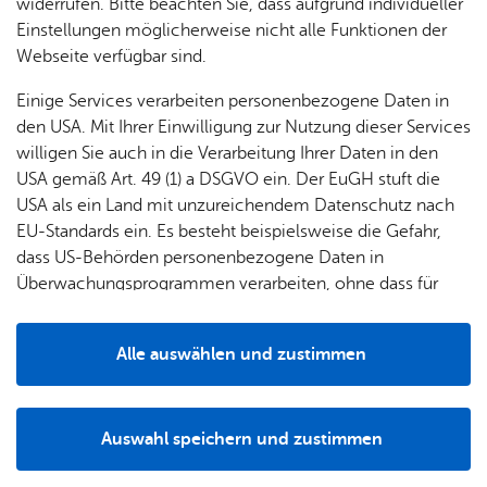
widerrufen. Bitte beachten Sie, dass aufgrund individueller
Einstellungen möglicherweise nicht alle Funktionen der
Webseite verfügbar sind.
Fil­ter lö­schen
Mehr­tä­gi­ge Ver­an­stal­tun­gen
Einige Services verarbeiten personenbezogene Daten in
Sams­tag, 05. De­zem­ber 2026
, 13:00 Uhr
–
17:00 Uhr
, Tier­schutz­
den USA. Mit Ihrer Einwilligung zur Nutzung dieser Services
ver­ein Fried­richs­ha­fen und Um­ge­bung e.V.
willigen Sie auch in die Verarbeitung Ihrer Daten in den
Pföt­chen­weih­nacht im Tier­heim Fried­richs­ha­
USA gemäß Art. 49 (1) a DSGVO ein. Der EuGH stuft die
fen
USA als ein Land mit unzureichendem Datenschutz nach
Kin­der & Fa­mi­lie
,
Feste & Fes­ti­vals
EU-Standards ein. Es besteht beispielsweise die Gefahr,
dass US-Behörden personenbezogene Daten in
Frei­tag, 18. Juni 2027
, 16:00 Uhr
– Sams­tag, 19. Juni 2027
,
22:00
Überwachungsprogrammen verarbeiten, ohne dass für
Uhr
, Ade­nau­er­platz
Europäerinnen und Europäer eine Klagemöglichkeit
Beats & Bott­les – Wine, Food & Vibes
TOP
besteht.
Feste & Fes­ti­vals
,
Ge­nuss
,
Jah­res­high­lights
,
Musik & Bühne
,
Party &
Alle auswählen und zustimmen
Tanz
Details
Don­ners­tag, 15. Juli 2027
, 14:30 Uhr
– Mon­tag, 19. Juli 2027
,
Auswahl speichern und zustimmen
Fried­richs­ha­fe­ner In­nen­stadt
Notwendig
Drittanbieter
77. See­ha­sen­fest 2027
TOP