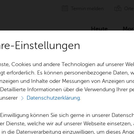
Ter­min mel­den
Orte
Heute
Mor
äre-Einstellungen
e­ment, Amt für Stadt­mar­ke­ting und Tou­ris­mus
ste, Cookies und andere Technologien auf unserer Web
gt erforderlich. Es können personenbezogene Daten, wi
 Anzeigen und Inhalte oder Messungen von Anzeigen un
 Detaillierte Informationen über die Verwendung Ihre
 unserer
Datenschutzerklärung
.
Event­ma­nage­me
e Einwilligung können Sie sich gerne in unserer Datensc
ar­ke­ting und Tou
er Dienste, welche wir auf unserer Webseite einsetzen,
, in die Datenverarbeitung einzuwilligen, um dieses Ang