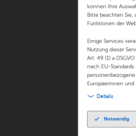
können Ihre Auswahl
Bitte beachten Sie, 
Funktionen der Webs
Einige Services ver
Nutzung dieser Serv
Datum
Art. 49 (1) a DSGVO
nach EU-Standards e
18.06.2027
,
personenbezogene 
Europäerinnen und 
City- und Event­m
Details
Stadt­mar­ke­ting 
Karl­str. 17
88045
Fried­richs­h
Notwendig
Tel. +49 7541 97
stadt­mar­ke­ting@­