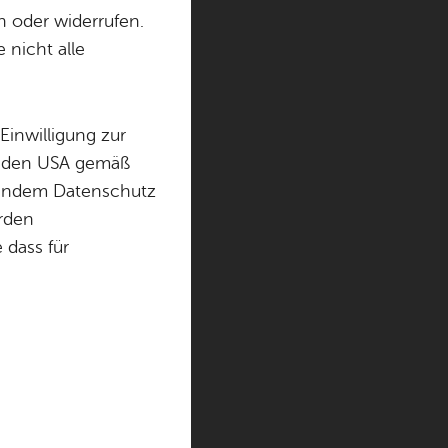
n oder widerrufen.
 nicht alle
Einwilligung zur
in den USA gemäß
chendem Datenschutz
örden
ibes
dass für
nzeigen