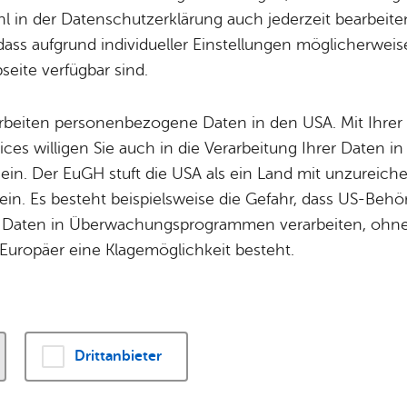
 in der Datenschutzerklärung auch jederzeit bearbeite
dass aufgrund individueller Einstellungen möglicherweise
Alle Ver­an­stal­tun­gen die­ses Ver­an­stal­ters
eite verfügbar sind.
arbeiten personenbezogene Daten in den USA. Mit Ihrer 
ices willigen Sie auch in die Verarbeitung Ihrer Daten 
Ver­an­stal­tung
 ein. Der EuGH stuft die USA als ein Land mit unzurei
in. Es besteht beispielsweise die Gefahr, dass US-Beh
 16:00 Uhr
Beats & Bott­les – Wine, Food & V
Daten in Überwachungsprogrammen verarbeiten, ohne 
Europäer eine Klagemöglichkeit besteht.
a­nage­ment, Amt für
und Tou­ris­mus
a­fen
Drittanbieter
Alle Standorte a
0780
‍­fried‍richs­‍­hafen.­‍­de