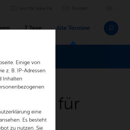
Leich­te Spra­che
Kon­takt
­gen
7 Tage
Alle Ter­mi­ne
seite. Einige von
e z. B. IP-Adressen
d Inhalten
r personenbezogenen
nt, Amt für
hutzerklärung eine
­ris­mus
 ansehen. Es besteht
ebot zu nutzen. Sie