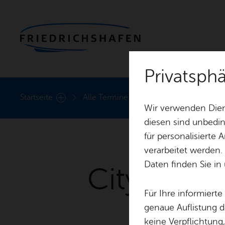
Privatsph
Heute
Start­sei­te
Alle Ter­mi­ne
City- und Event­ma­nag
Wir verwenden Dien
diesen sind unbedin
für personalisierte
verarbeitet werden.
Daten finden Sie in
City- und 
Für Ihre informiert
Stadt­m
genaue Auflistung d
keine Verpflichtung