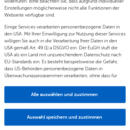
widerrufen. Bitte beachten Sie, dass aufgrund individueller
Einstellungen möglicherweise nicht alle Funktionen der
Fil­ter lö­schen
Mehr­tä­gi­ge Ver­an­stal­tun­gen
Webseite verfügbar sind.
Einige Services verarbeiten personenbezogene Daten in
Mon­tag, 10. Au­gust 2026
, 14:30 Uhr
–
15:30 Uhr
, Ci­ne­p­lex
den USA. Mit Ihrer Einwilligung zur Nutzung dieser Services
Se­nio­ren­ki­no – Mon­sieur Ro­bert kennt kein Par­
willigen Sie auch in die Verarbeitung Ihrer Daten in den
don
USA gemäß Art. 49 (1) a DSGVO ein. Der EuGH stuft die
Kino
,
Se­nio­ren
USA als ein Land mit unzureichendem Datenschutz nach
EU-Standards ein. Es besteht beispielsweise die Gefahr,
Mitt­woch, 12. Au­gust 2026
, 09:30 Uhr
–
11:30 Uhr
, Sankt-An­dre­as-
dass US-Behörden personenbezogene Daten in
Haus
Überwachungsprogrammen verarbeiten, ohne dass für
Mit­ein­an­der. Für­ein­an­der.
Europäerinnen und Europäer eine Klagemöglichkeit
Kin­der & Fa­mi­lie
,
Bür­ger & Po­li­tik
,
Se­nio­ren
besteht.
Alle auswählen und zustimmen
Mitt­woch, 12. Au­gust 2026
, 19:30 Uhr
–
21:30 Uhr
, Hafen Fried­
Details
richs­ha­fen
WEIN AHOI – Wein­aus­fahrt mit Wein­gut FG & Lä­
Auswahl speichern und zustimmen
di­ne
Notwendig
Drittanbieter
Ge­nuss
,
Musik & Bühne
,
Se­nio­ren
,
Sport & Frei­zeit
,
Füh­run­gen &