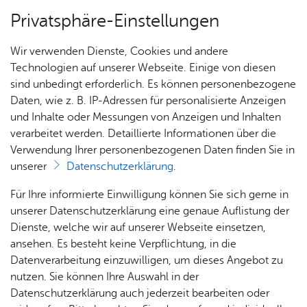
Privatsphäre-Einstellungen
Menü
Wir verwenden Dienste, Cookies und andere
Start­sei­te
Technologien auf unserer Webseite. Einige von diesen
sind unbedingt erforderlich. Es können personenbezogene
Daten, wie z. B. IP-Adressen für personalisierte Anzeigen
und Inhalte oder Messungen von Anzeigen und Inhalten
7 Tage
Heute
verarbeitet werden. Detaillierte Informationen über die
Verwendung Ihrer personenbezogenen Daten finden Sie in
unserer
Datenschutzerklärung
.
Sams­tag, 08. Au­gust 2026
– Frei­tag, 14. Au­gust
2026
Für Ihre informierte Einwilligung können Sie sich gerne in
unserer Datenschutzerklärung eine genaue Auflistung der
Dienste, welche wir auf unserer Webseite einsetzen,
ansehen. Es besteht keine Verpflichtung, in die
Datenverarbeitung einzuwilligen, um dieses Angebot zu
nutzen. Sie können Ihre Auswahl in der
Erweiterte Suche
Datenschutzerklärung auch jederzeit bearbeiten oder